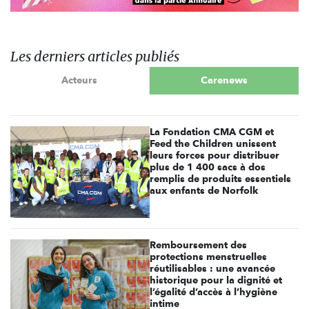
Les derniers articles publiés
Acteurs
Carenews
La Fondation CMA CGM et
Feed the Children unissent
leurs forces pour distribuer
plus de 1 400 sacs à dos
remplis de produits essentiels
aux enfants de Norfolk
Remboursement des
protections menstruelles
réutilisables : une avancée
historique pour la dignité et
l’égalité d’accès à l’hygiène
intime