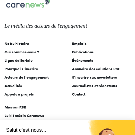
Carenews,
sur:
Le
média
des
Le média
des acteurs
de l'engagement
acteurs
de
Notre histoire
Emplois
l'engagement
Qui sommes-nous ?
Publications
Ligne éditoriale
Évènements
Pourquoi s'inscrire
Annuaire des solutions RSE
Acteurs de l'engagement
S'inscrire aux newsletters
Actualités
Journalistes et rédacteurs
Appels à projets
Contact
Mission RSE
Le kit média Carenews
Groupe AEF
Salut c'est nous...
AEF info