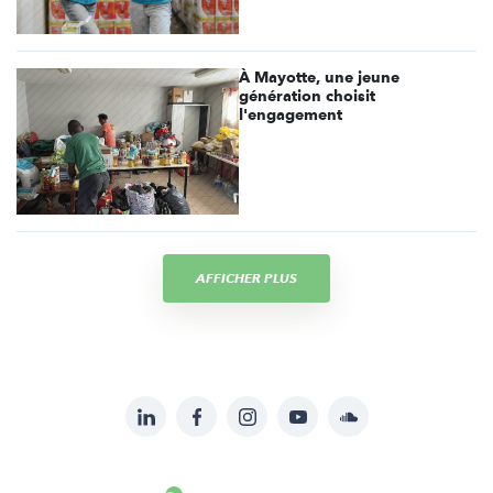
À Mayotte, une jeune
génération choisit
l'engagement
AFFICHER PLUS
LinkedIn
Facebook
Instagram
YouTube
Soundcloud
Suivez-
nous