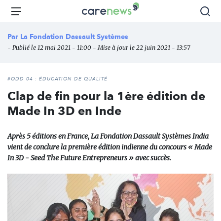
Aller
Carenews,
Menu
Rec
au
Le
contenu
média
Par
La Fondation Dassault Systèmes
principal
des
- Publié le 12 mai 2021 - 11:00 - Mise à jour le 22 juin 2021 - 13:57
acteurs
de
l'engagement
#ODD 04 : ÉDUCATION DE QUALITÉ
Clap de fin pour la 1ère édition de
Made In 3D en Inde
Après 5 éditions en France, La Fondation Dassault Systèmes India
vient de conclure la première édition indienne du concours « Made
In 3D - Seed The Future Entrepreneurs » avec succès.