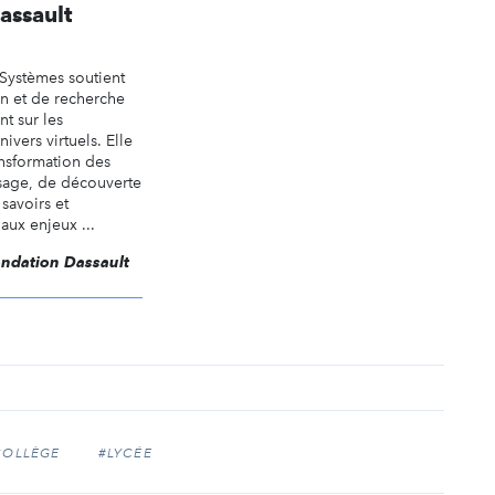
assault
 Systèmes soutient
on et de recherche
nt sur les
ivers virtuels. Elle
nsformation des
sage, de découverte
savoirs et
ux enjeux ...
Fondation Dassault
COLLÈGE
#LYCÉE