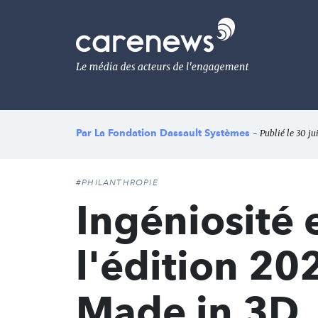
Aller
au
Carenews,
contenu
Le
principal
média
des
acteurs
de
l'engagement
Par
La Fondation Dassault Systèmes
- Publié le 30 ju
#PHILANTHROPIE
Ingéniosité e
l'édition 2
Made in 3D