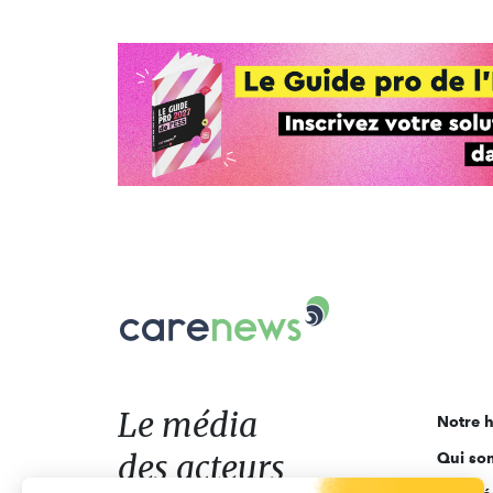
Carenews,
Le
média
des
acteurs
Le média
Notre h
de
des acteurs
Qui so
l'engagement