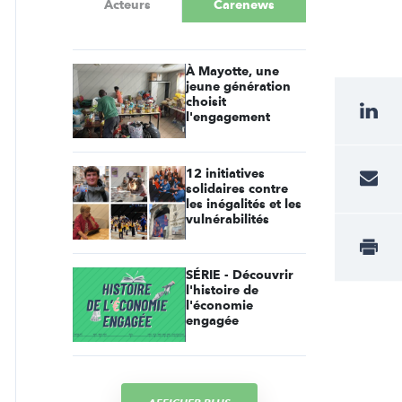
Acteurs
Carenews
À Mayotte, une
jeune génération
choisit
l'engagement
12 initiatives
solidaires contre
les inégalités et les
vulnérabilités
SÉRIE - Découvrir
l'histoire de
l'économie
engagée