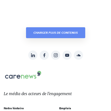
CHARGER PLUS DE CONTENUS
LinkedIn
Facebook
Instagram
YouTube
Soundcloud
Suivez-
nous
Carenews,
sur:
Le
média
des
Le média
des acteurs
de l'engagement
acteurs
de
Notre histoire
Emplois
l'engagement