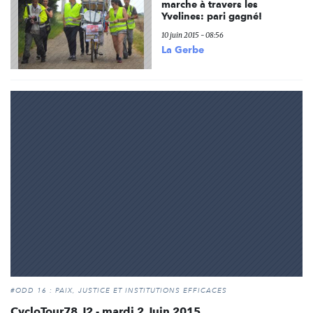
marche à travers les
Yvelines: pari gagné!
10 juin 2015 - 08:56
La Gerbe
#ODD 16 : PAIX, JUSTICE ET INSTITUTIONS EFFICACES
CycloTour78 J2 - mardi 2 Juin 2015