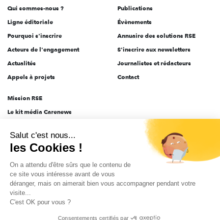
Qui sommes-nous ?
Publications
Ligne éditoriale
Évènements
Pourquoi s'inscrire
Annuaire des solutions RSE
Acteurs de l'engagement
S'inscrire aux newsletters
Actualités
Journalistes et rédacteurs
Appels à projets
Contact
Mission RSE
Le kit média Carenews
Groupe AEF
Salut c'est nous...
AEF info
les Cookies !
Novethic
On a attendu d'être sûrs que le contenu de
PRODURABLE
ce site vous intéresse avant de vous
Inclusiv Day
déranger, mais on aimerait bien vous accompagner pendant votre
visite...
C'est OK pour vous ?
CGV
Données personnelles
Mentions légales
2025-2026 Tout droits réservés
Consentements certifiés par