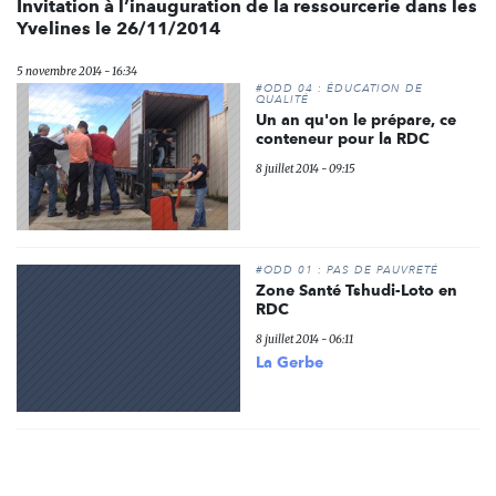
Invitation à l’inauguration de la ressourcerie dans les
Yvelines le 26/11/2014
5 novembre 2014 - 16:34
#ODD 04 : ÉDUCATION DE
QUALITÉ
Un an qu'on le prépare, ce
conteneur pour la RDC
8 juillet 2014 - 09:15
#ODD 01 : PAS DE PAUVRETÉ
Zone Santé Tshudi-Loto en
RDC
8 juillet 2014 - 06:11
La Gerbe