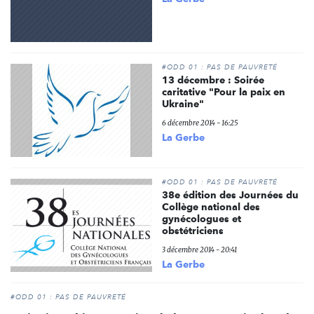
#ODD 01 : PAS DE PAUVRETÉ
13 décembre : Soirée
caritative "Pour la paix en
Ukraine"
6 décembre 2014 - 16:25
La Gerbe
#ODD 01 : PAS DE PAUVRETÉ
38e édition des Journées du
Collège national des
gynécologues et
obstétriciens
3 décembre 2014 - 20:41
La Gerbe
#ODD 01 : PAS DE PAUVRETÉ