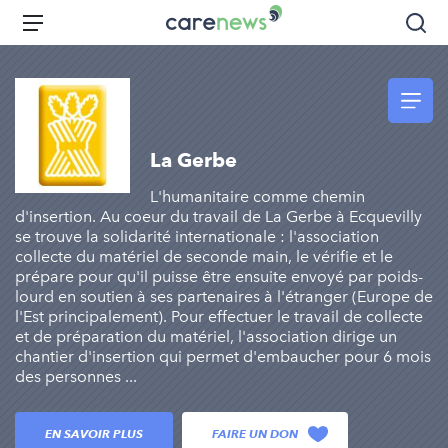
Aller
Carenews,
Menu
Rec
au
Le
contenu
média
principal
des
acteurs
de
La Gerbe
l'engagement
L'humanitaire comme chemin
d'insertion. Au coeur du travail de La Gerbe à Ecquevilly
se trouve la solidarité internationale : l'association
collecte du matériel de seconde main, le vérifie et le
prépare pour qu'il puisse être ensuite envoyé par poids-
lourd en soutien à ses partenaires à l'étranger (Europe de
l'Est principalement). Pour effectuer le travail de collecte
et de préparation du matériel, l'association dirige un
chantier d'insertion qui permet d'embaucher pour 6 mois
des personnes ...
EN SAVOIR PLUS
FAIRE UN DON