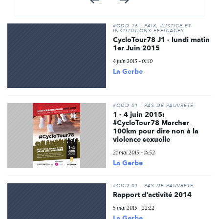
#ODD 16 : PAIX, JUSTICE ET
INSTITUTIONS EFFICACES
CycloTour78 J1 - lundi matin
1er Juin 2015
4 juin 2015 - 01:10
La Gerbe
#ODD 01 : PAS DE PAUVRETÉ
1 - 4 juin 2015:
#CycloTour78 Marcher
100km pour dire non à la
violence sexuelle
21 mai 2015 - 14:52
La Gerbe
#ODD 01 : PAS DE PAUVRETÉ
Rapport d'activité 2014
5 mai 2015 - 22:22
La Gerbe