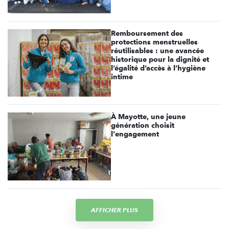
Remboursement des
protections menstruelles
réutilisables : une avancée
historique pour la dignité et
l’égalité d’accès à l’hygiène
intime
À Mayotte, une jeune
génération choisit
l'engagement
AFFICHER PLUS