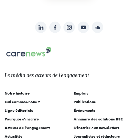
LinkedIn
Facebook
Instagram
YouTube
Soundcloud
Suivez-
nous
Carenews,
sur:
Le
média
des
Le média
des acteurs
de l'engagement
acteurs
de
Notre histoire
Emplois
l'engagement
Qui sommes-nous ?
Publications
Ligne éditoriale
Évènements
Pourquoi s'inscrire
Annuaire des solutions RSE
Acteurs de l'engagement
S'inscrire aux newsletters
Actualités
Journalistes et rédacteurs