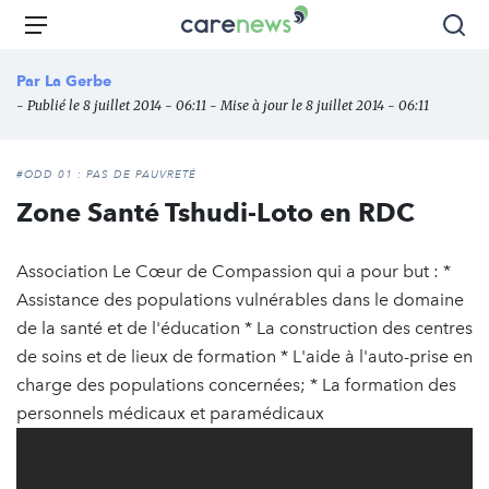
Aller
Carenews,
Menu
Rec
au
Le
contenu
média
Par
La Gerbe
principal
des
- Publié le 8 juillet 2014 - 06:11 - Mise à jour le 8 juillet 2014 - 06:11
acteurs
de
l'engagement
#ODD 01 : PAS DE PAUVRETÉ
Zone Santé Tshudi-Loto en RDC
Association Le Cœur de Compassion qui a pour but : *
Assistance des populations vulnérables dans le domaine
de la santé et de l'éducation * La construction des centres
de soins et de lieux de formation * L'aide à l'auto-prise en
charge des populations concernées; * La formation des
personnels médicaux et paramédicaux