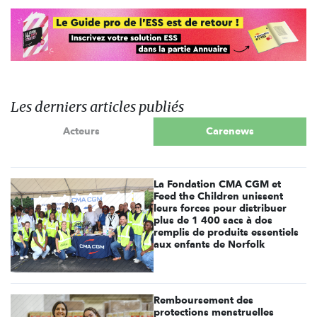
Les derniers articles publiés
Acteurs
Carenews
La Fondation CMA CGM et
Feed the Children unissent
leurs forces pour distribuer
plus de 1 400 sacs à dos
remplis de produits essentiels
aux enfants de Norfolk
Remboursement des
protections menstruelles