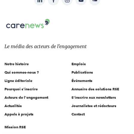
Suivez-
nous
Carenews,
sur:
Le
média
des
Le média
des acteurs
de l'engagement
acteurs
de
Notre histoire
Emplois
l'engagement
Qui sommes-nous ?
Publications
Ligne éditoriale
Évènements
Pourquoi s'inscrire
Annuaire des solutions RSE
Acteurs de l'engagement
S'inscrire aux newsletters
Actualités
Journalistes et rédacteurs
Appels à projets
Contact
Mission RSE