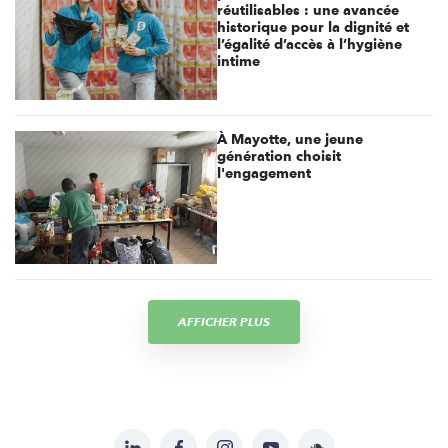
réutilisables : une avancée
historique pour la dignité et
l’égalité d’accès à l’hygiène
intime
À Mayotte, une jeune
génération choisit
l'engagement
AFFICHER PLUS
LinkedIn
Facebook
Instagram
YouTube
Soundcloud