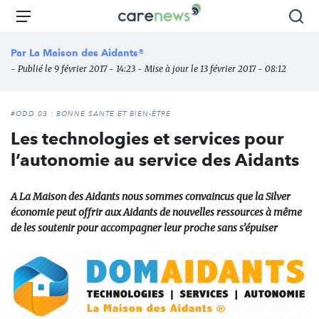
Aller
Carenews,
Menu
Rec
au
Le
contenu
média
Par
La Maison des Aidants®
principal
des
- Publié le 9 février 2017 - 14:23 - Mise à jour le 13 février 2017 - 08:12
acteurs
de
l'engagement
#ODD 03 : BONNE SANTÉ ET BIEN-ÊTRE
Les technologies et services pour
l’autonomie au service des Aidants
A La Maison des Aidants nous sommes convaincus que la Silver
économie peut offrir aux Aidants de nouvelles ressources à même
de les soutenir pour accompagner leur proche sans s’épuiser