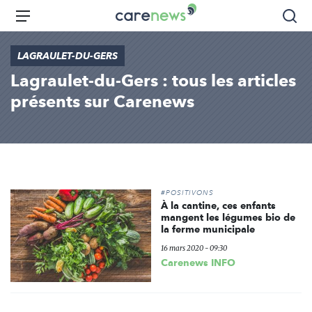
Aller
Carenews,
Menu
Rec
au
Le
contenu
média
LAGRAULET-DU-GERS
principal
des
Lagraulet-du-Gers : tous les articles
acteurs
de
présents sur Carenews
l'engagement
#POSITIVONS
À la cantine, ces enfants
mangent les légumes bio de
la ferme municipale
16 mars 2020 - 09:30
Carenews INFO