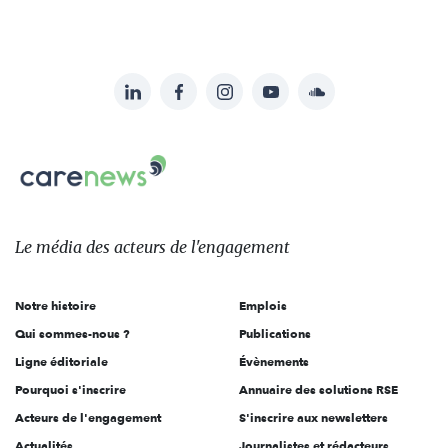
LinkedIn
Facebook
Instagram
YouTube
Soundcloud
Suivez-
nous
Carenews,
sur:
Le
média
des
Le média
des acteurs
de l'engagement
acteurs
de
Notre histoire
Emplois
l'engagement
Qui sommes-nous ?
Publications
Ligne éditoriale
Évènements
Pourquoi s'inscrire
Annuaire des solutions RSE
Acteurs de l'engagement
S'inscrire aux newsletters
Actualités
Journalistes et rédacteurs