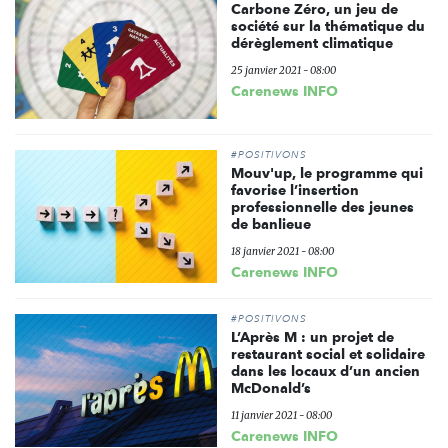
Carbone Zéro, un jeu de
société sur la thématique du
dérèglement climatique
25 janvier 2021 - 08:00
Carenews INFO
#POSITIVONS
Mouv'up, le programme qui
favorise l’insertion
professionnelle des jeunes
de banlieue
18 janvier 2021 - 08:00
Carenews INFO
#POSITIVONS
L’Après M : un projet de
restaurant social et solidaire
dans les locaux d’un ancien
McDonald’s
11 janvier 2021 - 08:00
Carenews INFO