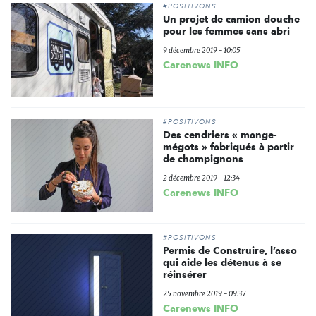
#POSITIVONS
Un projet de camion douche
pour les femmes sans abri
9 décembre 2019 - 10:05
Carenews INFO
#POSITIVONS
Des cendriers « mange-
mégots » fabriqués à partir
de champignons
2 décembre 2019 - 12:34
Carenews INFO
#POSITIVONS
Permis de Construire, l’asso
qui aide les détenus à se
réinsérer
25 novembre 2019 - 09:37
Carenews INFO