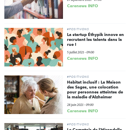
Carenews INFO
#POSITIVONS
La startup Éthypik innove en
recrutant les talents dans la
rue !
5 juillet 2021 - 09:00
Carenews INFO
#POSITIVONS
Habitat inclusif : La Maison
des Sages, une colocation
pour personnes atteintes de
la maladie d’Alzheimer
28 juin 2021 - 09:00
Carenews INFO
#POSITIVONS
Le Comptoir de l’Hirondelle