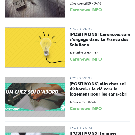
21 octobre 2019 - 07:44
Carenews INFO
#POSITIVONS
[POSITIVONS] Carenews.com
s'engage dans La France des
Solutions
14 octobre 2019 - 11:21
Carenews INFO
#POSITIVONS
[POSITIVONS] «Un chez soi
d’abord» : la clé vers le
logement pour les sans-abri
17 juin 2019 - 07:44
Carenews INFO
#POSITIVONS
[POSITIVONS] Femmes