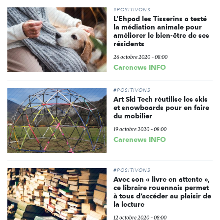
#POSITIVONS
L’Ehpad les Tisserins a testé
la médiation animale pour
améliorer le bien-être de ses
résidents
26 octobre 2020 - 08:00
Carenews INFO
#POSITIVONS
Art Ski Tech réutilise les skis
et snowboards pour en faire
du mobilier
19 octobre 2020 - 08:00
Carenews INFO
#POSITIVONS
Avec son « livre en attente »,
ce libraire rouennais permet
à tous d’accéder au plaisir de
la lecture
12 octobre 2020 - 08:00