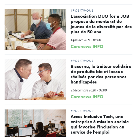
#POSITIVONS
L’association DUO for a JOB
propose du mentorat de
jeunes de la diversité par des
plus de 50 ans
4 janvier 2021 - 08:00
Carenews INFO
#POSITIVONS
Biscornu, le traiteur solidaire
de produits bio et locaux
réalisés par des personnes
handicapées
21 décembre 2020 - 08:00
Carenews INFO
#POSITIVONS
Acces Inclusive Tech, une
entreprise à mission sociale
qui favorise l’inclusion au
service de l’emploi