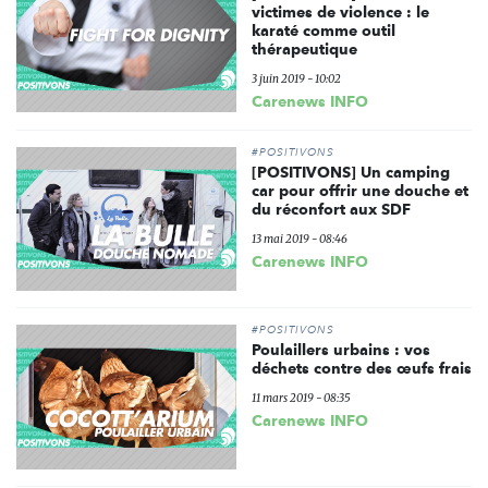
victimes de violence : le
karaté comme outil
thérapeutique
3 juin 2019 - 10:02
Carenews INFO
#POSITIVONS
[POSITIVONS] Un camping
car pour offrir une douche et
du réconfort aux SDF
13 mai 2019 - 08:46
Carenews INFO
#POSITIVONS
Poulaillers urbains : vos
déchets contre des œufs frais
11 mars 2019 - 08:35
Carenews INFO