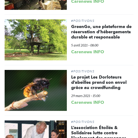
Carenews INFO
#POSITIVONS
GreenGo, une plateforme de
réservation d’hébergements
durable et responsable
5 avril 2021 - 08:00
Carenews INFO
#POSITIVONS
Le projet Les Dorloteurs
d’abeilles prend son envol
grâce au crowdfunding
29 mars 2021 - 15:00
Carenews INFO
#POSITIVONS
L’association Étoilés &
Solidaires lutte contre
l’isolement des personnes