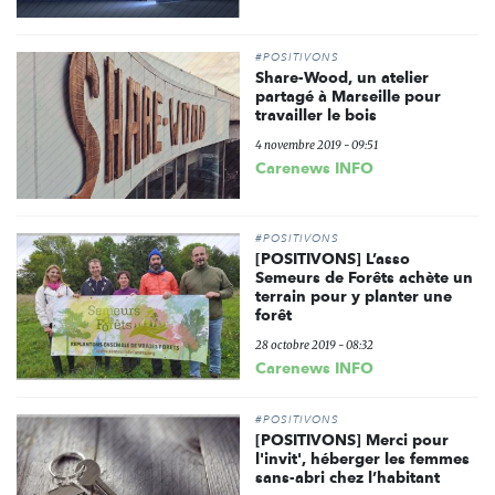
#POSITIVONS
Share-Wood, un atelier
partagé à Marseille pour
travailler le bois
4 novembre 2019 - 09:51
Carenews INFO
#POSITIVONS
[POSITIVONS] L’asso
Semeurs de Forêts achète un
terrain pour y planter une
forêt
28 octobre 2019 - 08:32
Carenews INFO
#POSITIVONS
[POSITIVONS] Merci pour
l'invit', héberger les femmes
sans-abri chez l’habitant