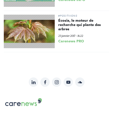
#POSITIVONS
Écosia, le moteur de
recherche qui plante des
arbres
23 janvier 2017 - 14:22
Carenews PRO
LinkedIn
Facebook
Instagram
YouTube
Soundcloud
Suivez-
nous
Carenews,
sur:
Le