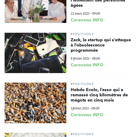
âgées
22 mars 2021 - 09:00
Carenews INFO
#POSITIVONS
Zack, la startup qui s’attaque
à l’obsolescence
programmée
8 février 2021 - 08:00
Carenews INFO
#POSITIVONS
Hebdo Ecolo, l’asso qui a
ramassé cinq kilomètres de
mégots en cinq mois
1 février 2021 - 08:00
Carenews INFO
#POSITIVONS