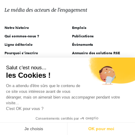
média
des
Le média
des acteurs
de l'engagement
acteurs
de
Notre histoire
Emplois
l'engagement
Qui sommes-nous ?
Publications
Ligne éditoriale
Évènements
Pourquoi s'inscrire
Annuaire des solutions RSE
Acteurs de l'engagement
S'inscrire aux newsletters
Salut c'est nous...
Actualités
Journalistes et rédacteurs
les Cookies !
Appels à projets
Contact
On a attendu d'être sûrs que le contenu de
Mission RSE
ce site vous intéresse avant de vous
déranger, mais on aimerait bien vous accompagner pendant votre
Le kit média Carenews
visite...
Groupe AEF
C'est OK pour vous ?
AEF info
Consentements certifiés par
Novethic
Je choisis
OK pour moi
PRODURABLE