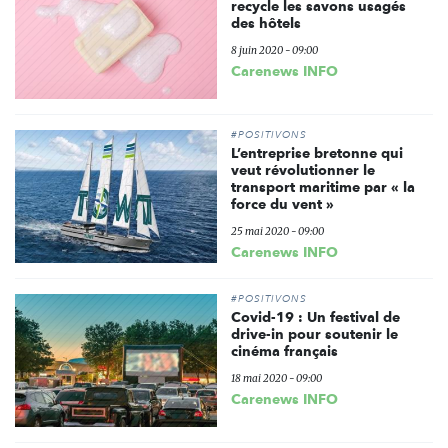
recycle les savons usagés
des hôtels
8 juin 2020 - 09:00
Carenews INFO
#POSITIVONS
L’entreprise bretonne qui
veut révolutionner le
transport maritime par « la
force du vent »
25 mai 2020 - 09:00
Carenews INFO
#POSITIVONS
Covid-19 : Un festival de
drive-in pour soutenir le
cinéma français
18 mai 2020 - 09:00
Carenews INFO