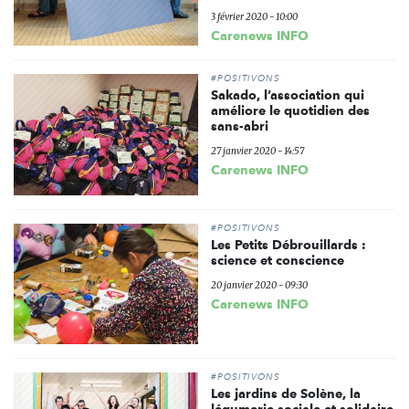
3 février 2020 - 10:00
Carenews INFO
#POSITIVONS
Sakado, l’association qui
améliore le quotidien des
sans-abri
27 janvier 2020 - 14:57
Carenews INFO
#POSITIVONS
Les Petits Débrouillards :
science et conscience
20 janvier 2020 - 09:30
Carenews INFO
#POSITIVONS
Les jardins de Solène, la