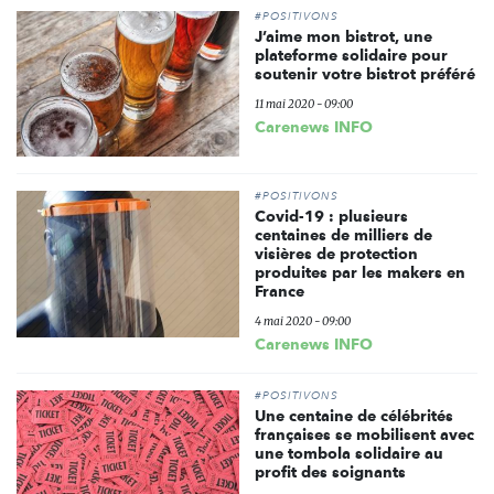
#POSITIVONS
J’aime mon bistrot, une
plateforme solidaire pour
soutenir votre bistrot préféré
11 mai 2020 - 09:00
Carenews INFO
#POSITIVONS
Covid-19 : plusieurs
centaines de milliers de
visières de protection
produites par les makers en
France
4 mai 2020 - 09:00
Carenews INFO
#POSITIVONS
Une centaine de célébrités
françaises se mobilisent avec
une tombola solidaire au
profit des soignants