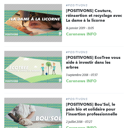
#POSITIVONS
[POSITIVONS] Couture,
réinsertion et recyclage avec
La dame à la licorne
14 janvier 2019 - 11:05
Carenews INFO
#POSITIVONS
[POSITIVONS] EcoTree vous
aide à investir dans les
arbres
3 septembre 2018 - 07:37
Carenews INFO
#POSITIVONS
[POSITIVONS] Bou'Sol, le
pain bio et solidaire pour
l'insertion professionnelle
2 juillet 2018 - 07:27
Carenews INFO