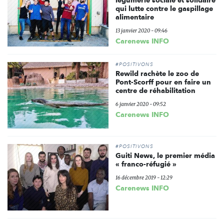
légumerie sociale et solidaire
qui lutte contre le gaspillage
alimentaire
13 janvier 2020 - 09:46
Carenews INFO
#POSITIVONS
Rewild rachète le zoo de
Pont-Scorff pour en faire un
centre de réhabilitation
6 janvier 2020 - 09:52
Carenews INFO
#POSITIVONS
Guiti News, le premier média
« franco-réfugié »
16 décembre 2019 - 12:29
Carenews INFO