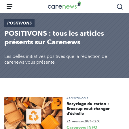
Aller
Carenews,
Menu
Rec
au
Le
contenu
média
POSITIVONS
principal
des
POSITIVONS : tous les articles
acteurs
de
présents sur Carenews
l'engagement
Les belles initiatives positives que la rédaction de
carenews vous présente
#POSITIVONS
Recyclage du carton :
Breecup veut changer
d’échelle
22 novembre 2021 - 12:00
Carenews INFO