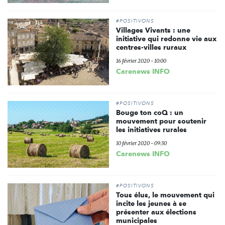
#POSITIVONS
Villages Vivants : une
initiative qui redonne vie aux
centres-villes ruraux
16 février 2020 - 10:00
Carenews INFO
#POSITIVONS
Bouge ton coQ : un
mouvement pour soutenir
les initiatives rurales
10 février 2020 - 09:30
Carenews INFO
#POSITIVONS
Tous élus, le mouvement qui
incite les jeunes à se
présenter aux élections
municipales