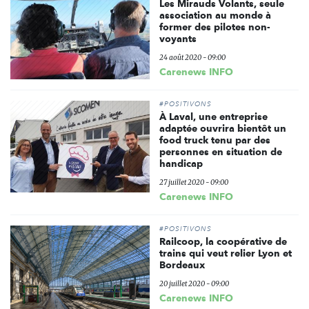
Les Mirauds Volants, seule
association au monde à
former des pilotes non-
voyants
24 août 2020 - 09:00
Carenews INFO
#POSITIVONS
À Laval, une entreprise
adaptée ouvrira bientôt un
food truck tenu par des
personnes en situation de
handicap
27 juillet 2020 - 09:00
Carenews INFO
#POSITIVONS
Railcoop, la coopérative de
trains qui veut relier Lyon et
Bordeaux
20 juillet 2020 - 09:00
Carenews INFO