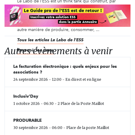
Le Labo de l’ESS est un think tank qui construit, par
un travail collaboratif, des axes structurants de
l’Économie Sociale et Solidaire (ESS) à partir
d’initiatives concrètes, innovantes et inspirantes
issues des territoires. Ces dernières proposent une
autre manière de produire, consommer, ...
Tous les articles Le Labo de l'ESS
Autres évènements à venir
Recevoir les news
La facturation électronique : quels enjeux pour les
associations ?
24 septembre 2026 - 12:00 - En direct et en ligne
Inclusiv'Day
1 octobre 2026 - 06:30 - 2 Place de la Porte Maillot
PRODURABLE
30 septembre 2026 - 06:00 - Place de la porte Maillot