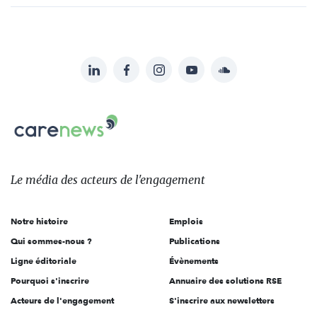
LinkedIn
Facebook
Instagram
YouTube
Soundcloud
Suivez-
nous
Carenews,
sur:
Le
média
des
Le média
des acteurs
de l'engagement
acteurs
de
Notre histoire
Emplois
l'engagement
Qui sommes-nous ?
Publications
Ligne éditoriale
Évènements
Pourquoi s'inscrire
Annuaire des solutions RSE
Acteurs de l'engagement
S'inscrire aux newsletters