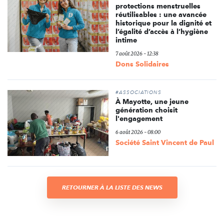
protections menstruelles
réutilisables : une avancée
historique pour la dignité et
l’égalité d’accès à l’hygiène
intime
7 août 2026 - 12:38
Dons Solidaires
#ASSOCIATIONS
À Mayotte, une jeune
génération choisit
l'engagement
6 août 2026 - 08:00
Société Saint Vincent de Paul
RETOURNER À LA LISTE DES NEWS