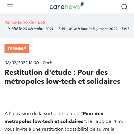
Aller
Carenews,
Menu
Rec
au
Le
contenu
média
Par
Le Labo de l'ESS
principal
des
- Publié le 20 décembre 2021 - 15:15 - Mise à jour le 11 janvier 2022 - 10:13
acteurs
de
l'engagement
TERMINÉ
08/02/2022 18:00 - Paris
Restitution d'étude : Pour des
métropoles low-tech et solidaires
À l'occasion de la sortie de l'étude
"Pour des
métropoles low-tech et solidaires"
, le Labo de l'ESS
vous invite à une restitution (possibilité de suivre la