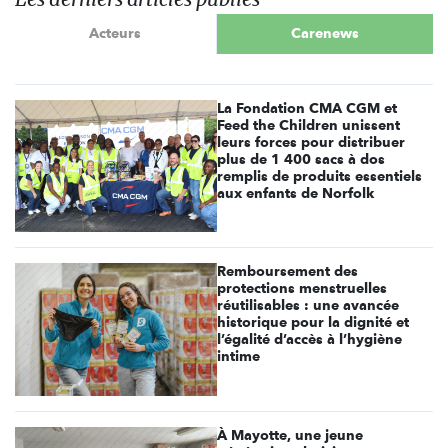
Acteurs
Carenews
La Fondation CMA CGM et
Feed the Children unissent
leurs forces pour distribuer
plus de 1 400 sacs à dos
remplis de produits essentiels
aux enfants de Norfolk
Remboursement des
protections menstruelles
réutilisables : une avancée
historique pour la dignité et
l’égalité d’accès à l’hygiène
intime
À Mayotte, une jeune