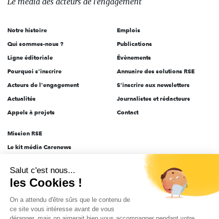
Le média
des acteurs
de l'engagement
acteurs
de
Notre histoire
Emplois
l'engagement
Qui sommes-nous ?
Publications
Ligne éditoriale
Évènements
Pourquoi s'inscrire
Annuaire des solutions RSE
Acteurs de l'engagement
S'inscrire aux newsletters
Actualités
Journalistes et rédacteurs
Appels à projets
Contact
Mission RSE
Le kit média Carenews
Groupe AEF
Salut c'est nous...
AEF info
les Cookies !
Novethic
On a attendu d'être sûrs que le contenu de
PRODURABLE
ce site vous intéresse avant de vous
Inclusiv Day
déranger, mais on aimerait bien vous accompagner pendant votre