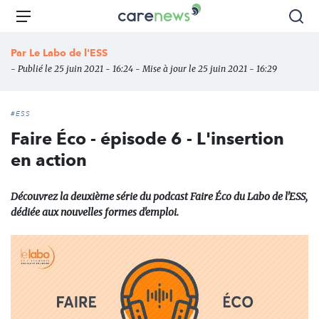
Aller
Carenews,
Menu
Rec
au
Le
contenu
média
Par
Le Labo de l'ESS
principal
des
- Publié le 25 juin 2021 - 16:24 - Mise à jour le 25 juin 2021 - 16:29
acteurs
de
l'engagement
#ESS
Faire Éco - épisode 6 - L'insertion
en action
Découvrez la deuxième série du podcast Faire Éco du Labo de l'ESS,
dédiée aux nouvelles formes d'emploi.