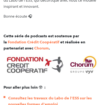
du Labo de l’ESS, qui décortique avec nous ce modèle
inspirant et innovant.
Bonne écoute 🎧
Cette série de podcasts est soutenue par
la
Fondation Crédit Coopératif
et réalisée en
partenariat avec
Chorum
.
Pour aller plus loin
🤓
:
Consultez les travaux du Labo de l'ESS sur les
nouvelles formes d'emploi