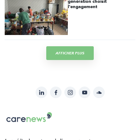
génération choisit
l'engagement
AFFICHER PLUS
LinkedIn
Facebook
Instagram
YouTube
Soundcloud
Suivez-
nous
Carenews,
sur:
Le
média
des