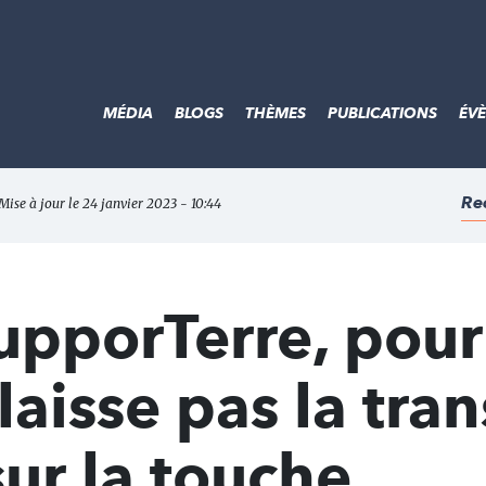
MÉDIA
BLOGS
THÈMES
PUBLICATIONS
ÉV
Re
 Mise à jour le 24 janvier 2023 - 10:44
 SupporTerre, pou
laisse pas la tran
ur la touche