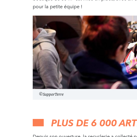
pour la petite équipe !
©SupporTerre
PLUS DE 6 000 AR
Depuis son ouverture, la recyclerie a collecté 