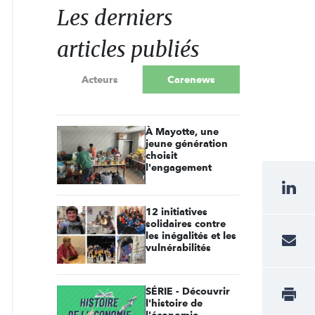
Les derniers
articles publiés
Acteurs
Carenews
À Mayotte, une
jeune génération
choisit
l'engagement
12 initiatives
solidaires contre
les inégalités et les
vulnérabilités
SÉRIE - Découvrir
l'histoire de