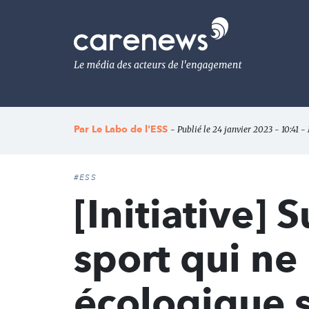
Aller
au
Carenews,
contenu
Le
principal
média
des
acteurs
de
l'engagement
Par
Le Labo de l'ESS
- Publié le 24 janvier 2023 - 10:41 -
#ESS
[Initiative]
sport qui ne 
écologique s