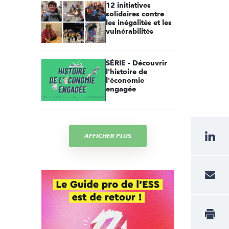
12 initiatives
solidaires contre
les inégalités et les
vulnérabilités
SÉRIE - Découvrir
l'histoire de
l'économie
engagée
AFFICHER PLUS