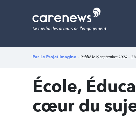
Aller
au
Carenews,
contenu
Le
principal
média
des
acteurs
de
l'engagement
Par
Le Projet Imagine
- Publié le 19 septembre 2024 - 21
École, Éduca
cœur du suje