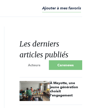
Ajouter à mes favoris
Les derniers
articles publiés
Acteurs
Carenews
À Mayotte, une
jeune génération
choisit
l'engagement