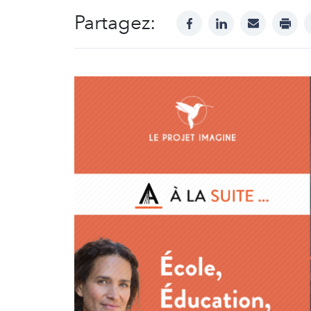
Partagez:
facebook
linkedin
mail
print