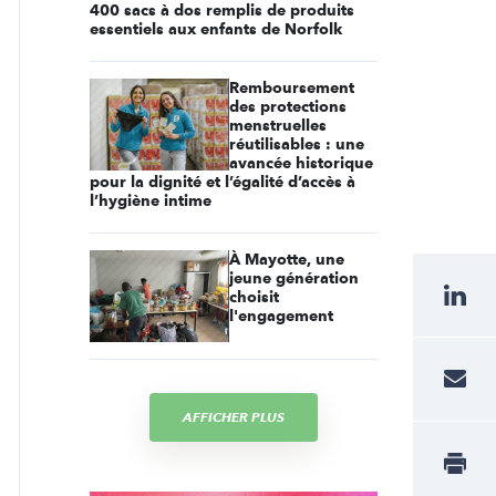
400 sacs à dos remplis de produits
essentiels aux enfants de Norfolk
Remboursement
des protections
menstruelles
réutilisables : une
avancée historique
pour la dignité et l’égalité d’accès à
l’hygiène intime
À Mayotte, une
jeune génération
choisit
l'engagement
AFFICHER PLUS