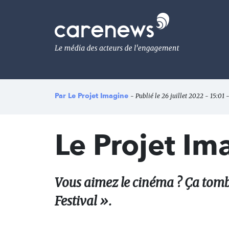
Aller
au
Carenews,
contenu
Le
principal
média
des
acteurs
de
l'engagement
Par
Le Projet Imagine
- Publié le 26 juillet 2022 - 15:01 
Le Projet Ima
Vous aimez le cinéma ? Ça tombe 
Festival ».