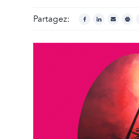
Partagez:
facebook
linkedin
mail
print