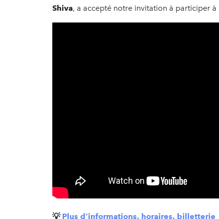
Shiva
, a accepté notre invitation à participer à
💡
Plus d’informations, horaires, billetterie