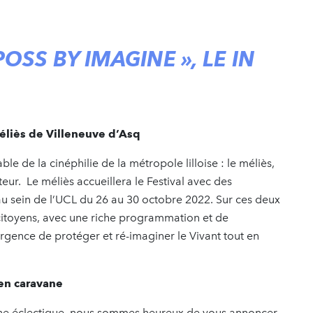
POSS BY IMAGINE », LE IN
méliès de Villeneuve d’Asq
le de la cinéphilie de la métropole lilloise : le méliès,
ur. Le méliès accueillera le Festival avec des
au sein de l’UCL du 26 au 30 octobre 2022. Sur ces deux
s citoyens, avec une riche programmation et de
gence de protéger et ré-imaginer le Vivant tout en
en caravane
he éclectique, nous sommes heureux de vous annoncer