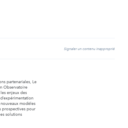
t
Signaler un contenu inapproprié
ons partenariales, Le
un Observatoire
 les enjeux des
e d’expérimentation
e nouveaux modèles
ns prospectives pour
es solutions
.