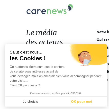
Carenews,
Le
média
des
acteurs
Le média
Notre h
de
des acteurs
Qui so
l'engagement
Ligne é
de l'engagement
Salut c'est nous...
Pourquo
les Cookies !
Acteur
On a attendu d'être sûrs que le contenu
de ce site vous intéresse avant de
Actuali
vous déranger, mais on aimerait bien vous accompagner pendant
Appels 
votre visite...
C'est OK pour vous ?
Consentements certifiés par
CGV
Données personnelles
Mentions légales
Je choisis
OK pour moi