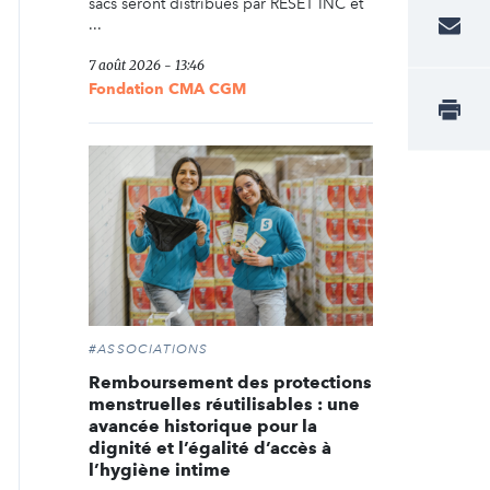
sacs seront distribués par RESET INC et
...
7 août 2026 - 13:46
Fondation CMA CGM
#ASSOCIATIONS
Remboursement des protections
menstruelles réutilisables : une
avancée historique pour la
dignité et l’égalité d’accès à
l’hygiène intime