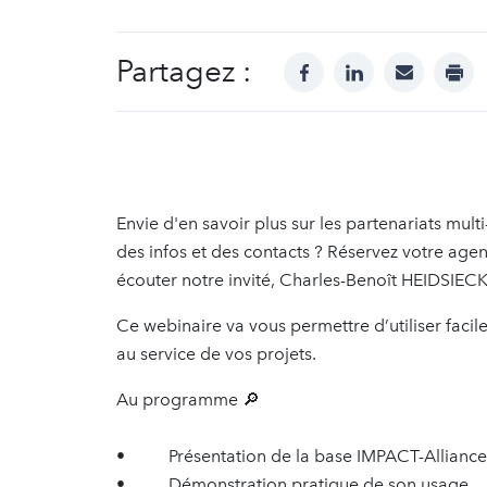
Partagez :
facebook
linkedin
mail
prin
Envie d'en savoir plus sur les partenariats mult
des infos et des contacts ? Réservez votre age
écouter notre invité, Charles-Benoît HEIDSIE
Ce webinaire va vous permettre d’utiliser facilem
au service de vos projets.
Au programme 🔎
• Présentation de la base IMPACT-Allianc
• Démonstration pratique de son usage