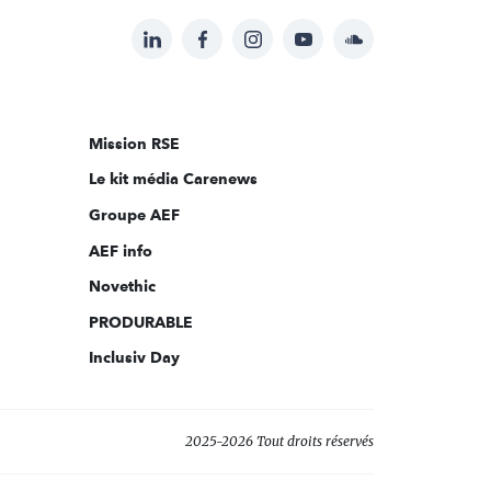
LinkedIn
Facebook
Instagram
YouTube
Soundcloud
Suivez-
nous
sur:
Mission RSE
Le kit média Carenews
Groupe AEF
AEF info
Novethic
PRODURABLE
Inclusiv Day
2025-2026 Tout droits réservés