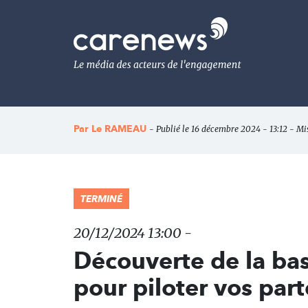
Aller
au
Carenews,
contenu
Le
principal
média
des
acteurs
de
l'engagement
Par
Le RAMEAU
- Publié le 16 décembre 2024 - 13:12 - Mi
TERMINÉ
20/12/2024 13:00 -
Découverte de la ba
pour piloter vos part