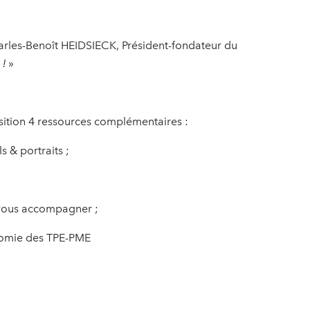
rles-Benoît HEIDSIECK, Président-fondateur du
 !
»
sition 4 ressources complémentaires :
s & portraits ;
vous accompagner ;
conomie des TPE-PME