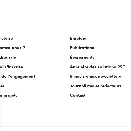
istoire
Emplois
mmes-nous ?
Publications
ditoriale
Évènements
i s'inscrire
Annuaire des solutions RSE
s de l'engagement
S'inscrire aux newsletters
tés
Journalistes et rédacteurs
à projets
Contact