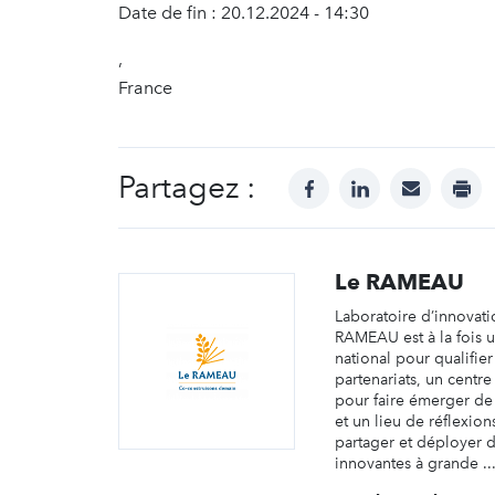
Date de fin : 20.12.2024 - 14:30
,
France
Partagez :
facebook
linkedin
mail
prin
Le RAMEAU
Laboratoire d’innovati
RAMEAU est à la fois 
national pour qualifier
partenariats, un centr
pour faire émerger d
et un lieu de réflexio
partager et déployer d
innovantes à grande ..