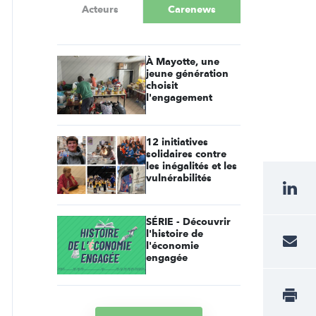
Acteurs
Carenews
À Mayotte, une
jeune génération
choisit
l'engagement
12 initiatives
solidaires contre
les inégalités et les
vulnérabilités
SÉRIE - Découvrir
l'histoire de
l'économie
engagée