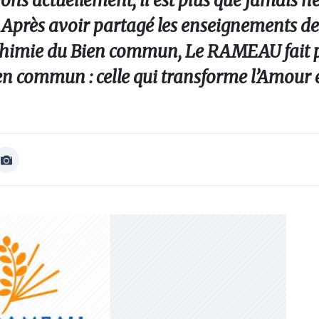
ons actuellement, il est plus que jamais n
». Après avoir partagé les enseignements d
lchimie du Bien commun, Le RAMEAU fait p
en commun : celle qui transforme l’Amour e
Afficher
Image