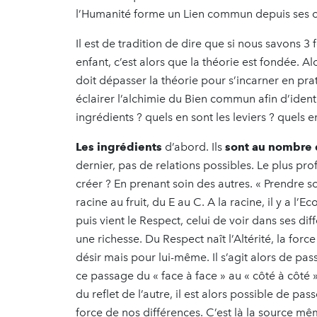
l’Humanité forme un Lien commun depuis ses o
Il est de tradition de dire que si nous savons 3
enfant, c’est alors que la théorie est fondée. Al
doit dépasser la théorie pour s’incarner en pr
éclairer l’alchimie du Bien commun afin d’ident
ingrédients ? quels en sont les leviers ? quels e
Les ingrédients
d’abord. Ils
sont au nombre 
dernier, pas de relations possibles. Le plus p
créer ? En prenant soin des autres. « Prendre s
racine au fruit, du E au C. A la racine, il y a l
puis vient le Respect, celui de voir dans ses di
une richesse. Du Respect naît l’Altérité, la for
désir mais pour lui-même. Il s’agit alors de pas
ce passage du « face à face » au « côté à côté
du reflet de l’autre, il est alors possible de p
force de nos différences. C’est là la source mê