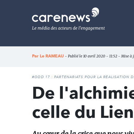
Aller
au
Carenews,
contenu
Le
principal
média
des
acteurs
de
l'engagement
Par
Le RAMEAU
- Publié le 10 avril 2020 - 11:52 - Mise à
#ODD 17 : PARTENARIATS POUR LA RÉALISATION 
De l'alchim
celle du Li