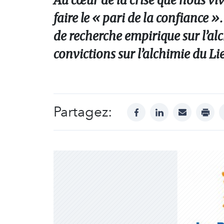
Au cœur de la crise que nous viv
faire le « pari de la confiance 
de recherche empirique sur l’a
convictions sur l’alchimie du Li
Partagez:
facebook
linkedin
mail
print