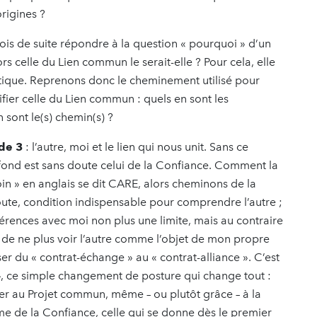
rigines ?
 fois de suite répondre à la question « pourquoi » d’un
ors celle du Lien commun le serait-elle ? Pour cela, elle
atique. Reprenons donc le cheminement utilisé pour
ifier celle du Lien commun : quels en sont les
n sont le(s) chemin(s) ?
de 3
: l’autre, moi et le lien qui nous unit. Sans ce
rofond est sans doute celui de la Confiance. Comment la
oin » en anglais se dit CARE, alors cheminons de la
’Ecoute, condition indispensable pour comprendre l’autre ;
fférences avec moi non plus une limite, mais au contraire
ce de ne plus voir l’autre comme l’objet de mon propre
ser du « contrat-échange » au « contrat-alliance ». C’est
 », ce simple changement de posture qui change tout :
asser au Projet commun, même – ou plutôt grâce – à la
me de la Confiance, celle qui se donne dès le premier