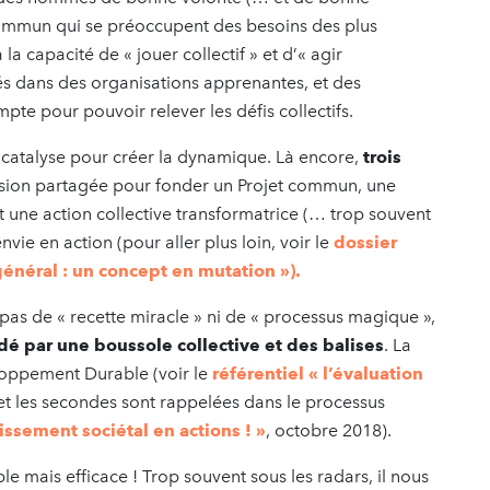
n commun qui se préoccupent des besoins des plus
 la capacité de « jouer collectif » et d’« agir
és dans des organisations apprenantes, et des
mpte pour pouvoir relever les défis collectifs.
la catalyse pour créer la dynamique. Là encore,
trois
ision partagée pour fonder un Projet commun, une
et une action collective transformatrice (… trop souvent
nvie en action (pour aller plus loin, voir le
dossier
énéral : un concept en mutation »).
y a pas de « recette miracle » ni de « processus magique »,
 par une boussole collective et des balises
. La
loppement Durable (voir le
référentiel « l’évaluation
t les secondes sont rappelées dans le processus
issement sociétal en actions ! »
, octobre 2018).
e mais efficace ! Trop souvent sous les radars, il nous