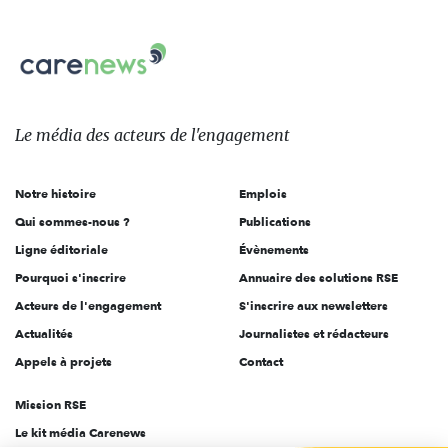
nous
Carenews,
sur:
Le
média
des
Le média
des acteurs
de l'engagement
acteurs
de
Notre histoire
Emplois
l'engagement
Qui sommes-nous ?
Publications
Ligne éditoriale
Évènements
Pourquoi s'inscrire
Annuaire des solutions RSE
Acteurs de l'engagement
S'inscrire aux newsletters
Actualités
Journalistes et rédacteurs
Appels à projets
Contact
Mission RSE
Le kit média Carenews