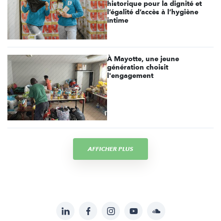
historique pour la dignité et
l’égalité d’accès à l’hygiène
intime
À Mayotte, une jeune
génération choisit
l'engagement
AFFICHER PLUS
LinkedIn
Facebook
Instagram
YouTube
Soundcloud
Suivez-