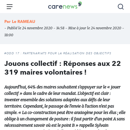
Aller
Carenews,
Menu
Rec
au
Le
contenu
média
Par
Le RAMEAU
principal
des
- Publié le 24 novembre 2020 - 14:58 - Mise à jour le 24 novembre 2020 -
acteurs
18:00
de
l'engagement
#ODD 17 : PARTENARIATS POUR LA RÉALISATION DES OBJECTIFS
Jouons collectif : Réponses aux 22
319 maires volontaires !
Aujourd’hui, 64% des maires souhaitent s’appuyer sur le « jouer
collectif » dans le cadre de leur mandat. L’objectif est clair :
inventer ensemble des solutions adaptées aux défis de leur
territoire. Cependant, le passage de l’envie à l’action n’est pas
simple. « La co-construction peut être anxiogène pour les élus ; elle
oblige à un changement de posture : il faut partir d’un point A sans
nécessairement savoir où est le point B » rappelle Sylvain