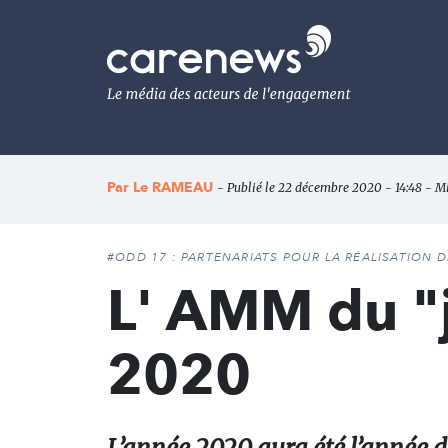
Aller
au
Carenews,
contenu
Le
principal
média
des
acteurs
de
l'engagement
Par
Le RAMEAU
- Publié le 22 décembre 2020 - 14:48 - M
#ODD 17 : PARTENARIATS POUR LA RÉALISATION 
L' AMM du "j
2020