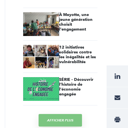
À Mayotte, une
jeune génération
choisit
l'engagement
12 initiatives
solidaires contre
les inégalités et les
vulnérabilités
SÉRIE - Découvrir
l'histoire de
l'économie
engagée
AFFICHER PLUS