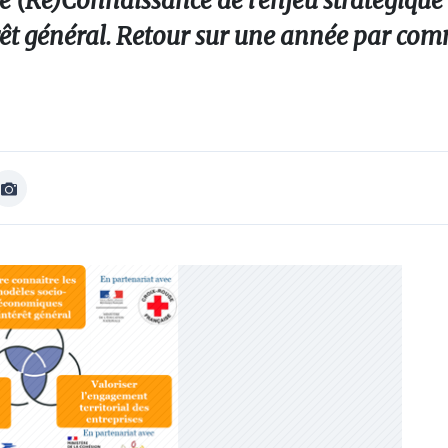
e (Re)Connaissance de l’enjeu stratégique
rêt général. Retour sur une année par com
Afficher
Image