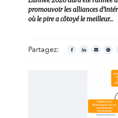
L’année 2020 aura été l’année d
promouvoir les alliances d’inté
où le pire a côtoyé le meilleur…
Partagez:
facebook
linkedin
mail
print