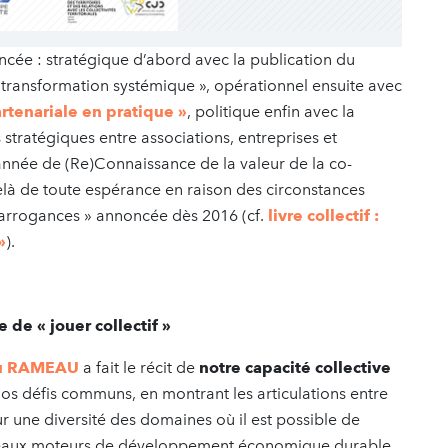
ancée : stratégique d’abord avec la publication du
e transformation systémique », opérationnel ensuite avec
artenariale en pratique »
, politique enfin avec la
s stratégiques entre associations, entreprises et
l’année de (Re)Connaissance de la valeur de la co-
elà de toute espérance en raison des circonstances
 arrogances » annoncée dès 2016 (cf.
livre collectif :
»
).
e de « jouer collectif »
du RAMEAU
a fait le récit de
notre capacité collective
os défis communs, en montrant les articulations entre
sur une diversité des domaines où il est possible de
nouveaux moteurs de développement économique durable.