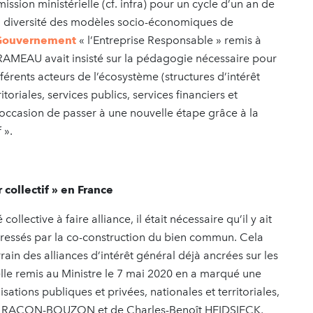
ission ministérielle (cf. infra) pour un cycle d’un an de
a diversité des modèles socio-économiques de
 Gouvernement
« l’Entreprise Responsable » remis à
e RAMEAU avait insisté sur la pédagogie nécessaire pour
férents acteurs de l’écosystème (structures d’intérêt
toriales, services publics, services financiers et
occasion de passer à une nouvelle étape grâce à la
 ».
collectif » en France
llective à faire alliance, il était nécessaire qu’il y ait
adressés par la co-construction du bien commun. Cela
rain des alliances d’intérêt général déjà ancrées sur les
rielle remis au Ministre le 7 mai 2020 en a marqué une
sations publiques et privées, nationales et territoriales,
thy RACON-BOUZON et de Charles-Benoît HEIDSIECK,