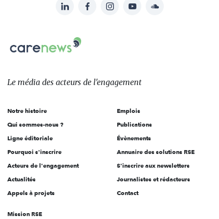
LinkedIn
Facebook
Instagram
YouTube
Soundcloud
Suivez-
nous
Carenews,
sur:
Le
média
des
Le média
des acteurs
de l'engagement
acteurs
de
Notre histoire
Emplois
l'engagement
Qui sommes-nous ?
Publications
Ligne éditoriale
Évènements
Pourquoi s'inscrire
Annuaire des solutions RSE
Acteurs de l'engagement
S'inscrire aux newsletters
Actualités
Journalistes et rédacteurs
Appels à projets
Contact
Mission RSE