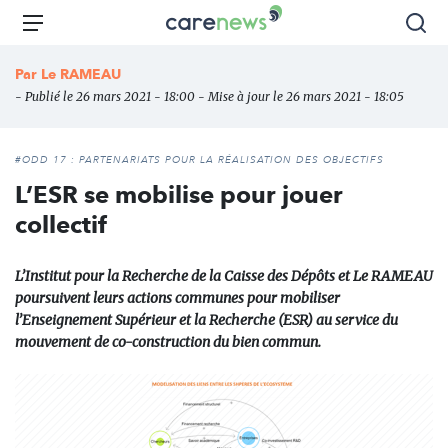
Aller
Carenews,
Menu
Rec
au
Le
contenu
média
Par
Le RAMEAU
principal
des
- Publié le 26 mars 2021 - 18:00 - Mise à jour le 26 mars 2021 - 18:05
acteurs
de
l'engagement
#ODD 17 : PARTENARIATS POUR LA RÉALISATION DES OBJECTIFS
L’ESR se mobilise pour jouer
collectif
L’Institut pour la Recherche de la Caisse des Dépôts et Le RAMEAU
poursuivent leurs actions communes pour mobiliser
l’Enseignement Supérieur et la Recherche (ESR) au service du
mouvement de co-construction du bien commun.