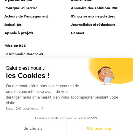
Pourquoi s'inscrire
Annuaire des solutions RSE
Acteurs de l'engagement
S'inscrire aux newsletters
Actualités
Journalistes et rédacteurs
Appels à projets
Contact
Mission RSE
Le kit média Carenews
Groupe AEF
Salut c'est nous...
AEF info
les Cookies !
Novethic
On a attendu d'être sûrs que le contenu de
PRODURABLE
ce site vous intéresse avant de vous
Inclusiv Day
déranger, mais on aimerait bien vous accompagner pendant votre
visite...
C'est OK pour vous ?
CGV
Données personnelles
Mentions légales
2025-2026 Tout droits réservés
Consentements certifiés par
Je choisis
OK pour moi