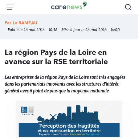
Aller
Carenews,
Menu
Rec
au
Le
contenu
média
Par
Le RAMEAU
principal
des
- Publié le 26 mai 2016 - 10:38 - Mise à jour le 26 mai 2016 - 14:00
acteurs
de
l'engagement
La région Pays de la Loire en
avance sur la RSE territoriale
Les entreprises de la région Pays de la Loire sont très engagées
dans les partenariats innovants avec les structures d’intérêt
général avec 6 point de plus que la moyenne nationale.