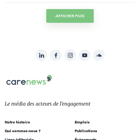
AFFICHER PLUS
LinkedIn
Facebook
Instagram
YouTube
Soundcloud
Suivez-
nous
Carenews,
sur:
Le
média
des
Le média
des acteurs
de l'engagement
acteurs
de
Notre histoire
Emplois
l'engagement
Qui sommes-nous ?
Publications
Ligne éditoriale
Évènements