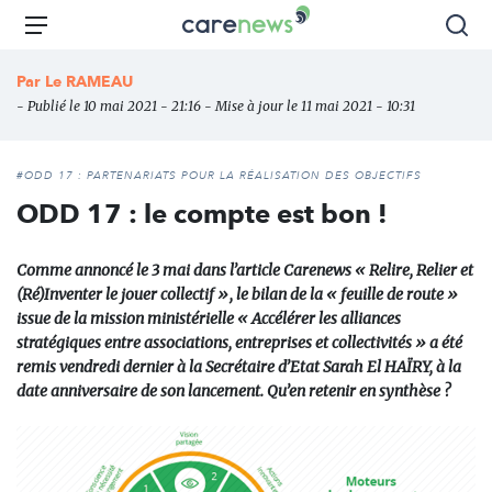
Aller
Carenews,
Menu
Rec
au
Le
contenu
média
Par
Le RAMEAU
principal
des
- Publié le 10 mai 2021 - 21:16 - Mise à jour le 11 mai 2021 - 10:31
acteurs
de
l'engagement
#ODD 17 : PARTENARIATS POUR LA RÉALISATION DES OBJECTIFS
ODD 17 : le compte est bon !
Comme annoncé le 3 mai dans l’article Carenews « Relire, Relier et
(Ré)Inventer le jouer collectif », le bilan de la « feuille de route »
issue de la mission ministérielle « Accélérer les alliances
stratégiques entre associations, entreprises et collectivités » a été
remis vendredi dernier à la Secrétaire d’Etat Sarah El HAÏRY, à la
date anniversaire de son lancement. Qu’en retenir en synthèse ?