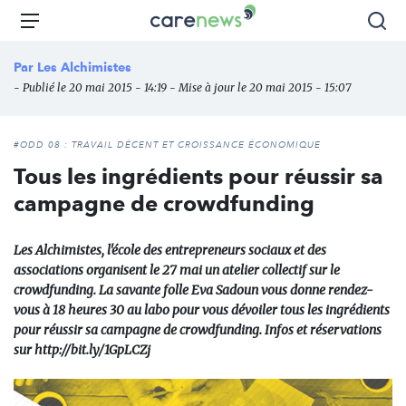
Aller
Carenews,
Menu
Rec
au
Le
contenu
média
Par
Les Alchimistes
principal
des
- Publié le 20 mai 2015 - 14:19 - Mise à jour le 20 mai 2015 - 15:07
acteurs
de
l'engagement
#ODD 08 : TRAVAIL DÉCENT ET CROISSANCE ÉCONOMIQUE
Tous les ingrédients pour réussir sa
campagne de crowdfunding
Les Alchimistes, l'école des entrepreneurs sociaux et des
associations organisent le 27 mai un atelier collectif sur le
crowdfunding. La savante folle Eva Sadoun vous donne rendez-
vous à 18 heures 30 au labo pour vous dévoiler tous les ingrédients
pour réussir sa campagne de crowdfunding. Infos et réservations
sur http://bit.ly/1GpLCZj