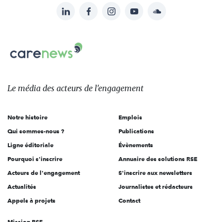
LinkedIn
Facebook
Instagram
YouTube
Soundcloud
Suivez-
nous
Carenews,
sur:
Le
média
des
Le média
des acteurs
de l'engagement
acteurs
de
Notre histoire
Emplois
l'engagement
Qui sommes-nous ?
Publications
Ligne éditoriale
Évènements
Pourquoi s'inscrire
Annuaire des solutions RSE
Acteurs de l'engagement
S'inscrire aux newsletters
Actualités
Journalistes et rédacteurs
Appels à projets
Contact
Mission RSE