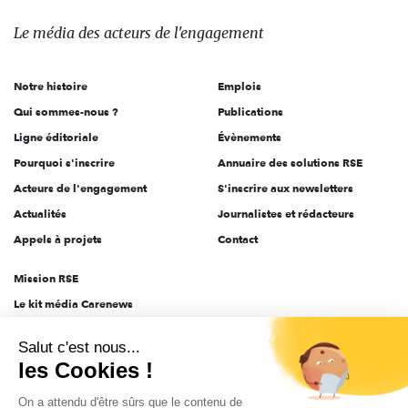
média
des
Le média
des acteurs
de l'engagement
acteurs
de
Notre histoire
Emplois
l'engagement
Qui sommes-nous ?
Publications
Ligne éditoriale
Évènements
Pourquoi s'inscrire
Annuaire des solutions RSE
Acteurs de l'engagement
S'inscrire aux newsletters
Actualités
Journalistes et rédacteurs
Appels à projets
Contact
Mission RSE
Le kit média Carenews
Groupe AEF
Salut c'est nous...
AEF info
les Cookies !
Novethic
On a attendu d'être sûrs que le contenu de
PRODURABLE