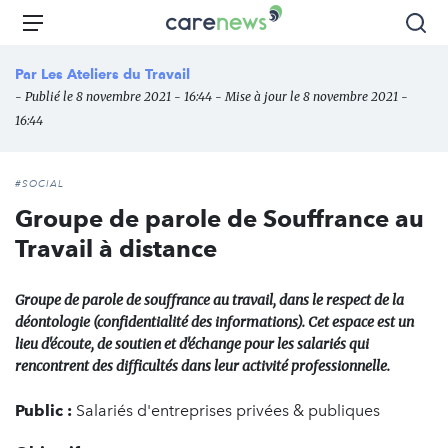
Aller
Carenews,
Menu
Rec
au
Le
contenu
média
Par
Les Ateliers du Travail
principal
des
- Publié le 8 novembre 2021 - 16:44 - Mise à jour le 8 novembre 2021 -
acteurs
16:44
de
l'engagement
#SOCIAL
Groupe de parole de Souffrance au
Travail à distance
Groupe de parole de souffrance au travail, dans le respect de la
déontologie (confidentialité des informations). Cet espace est un
lieu d'écoute, de soutien et d'échange pour les salariés qui
rencontrent des difficultés dans leur activité professionnelle.
Public :
Salariés d'entreprises privées & publiques