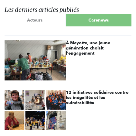
Les derniers articles publiés
Acteurs
Carenews
À Mayotte, une jeune
génération choisit
l'engagement
12 initiatives solidaires contre
les inégalités et les
vulnérabilités