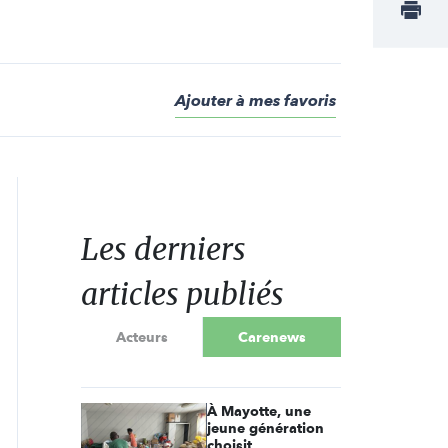
Ajouter à mes favoris
Les derniers
articles publiés
Acteurs
Carenews
À Mayotte, une
jeune génération
choisit