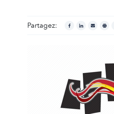
Partagez:
facebook
linkedin
mail
print