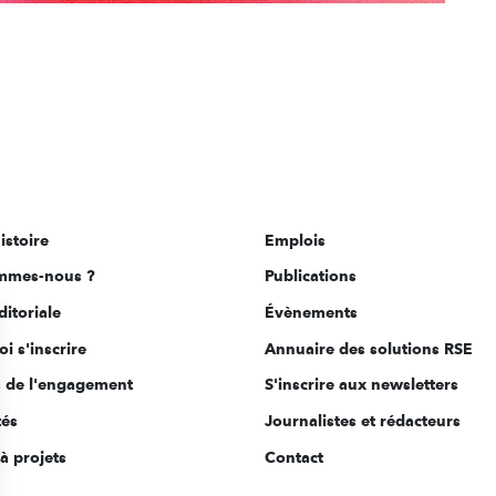
istoire
Emplois
mmes-nous ?
Publications
ditoriale
Évènements
i s'inscrire
Annuaire des solutions RSE
s de l'engagement
S'inscrire aux newsletters
tés
Journalistes et rédacteurs
à projets
Contact