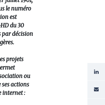
 juillet 1901,
ous le numéro
ion est
B-HD du 30
 par décision
gères.
es projets
permet
sociation ou
 ses actions
 internet :