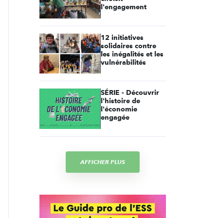
l'engagement
12 initiatives
solidaires contre
les inégalités et les
vulnérabilités
SÉRIE - Découvrir
l'histoire de
l'économie
engagée
AFFICHER PLUS