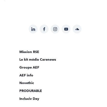
LinkedIn
Facebook
Instagram
YouTube
Soundcloud
Suivez-
nous
sur:
Mission RSE
Le kit média Carenews
Groupe AEF
AEF info
Novethic
PRODURABLE
Inclusiv Day