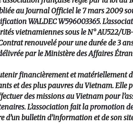
ssociation française régie par la loi du 1er
ubliée au Journal Officiel le 7 mars 2009 s
tification WALDEC W596003365. L’associat
torités vietnamiennes sous le N° AU522/U
ntrat renouvelé pour une durée de 3 ans
ivrée par le Ministère des Affaires Étran
outenir financièrement et matériellement d
nts et des plus pauvres du Vietnam. Elle 
ffectuer des missions au Vietnam pour l’as
tenaires. L’association fait la promotion de
 d’un bulletin d’information et de son site