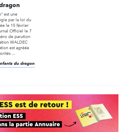
 dragon
” est une
égie par la loi du
rée le 15 février
nal Officiel le 7
éro de parution
ication WALDEC
tion est agréée
rités ...
 enfants du dragon