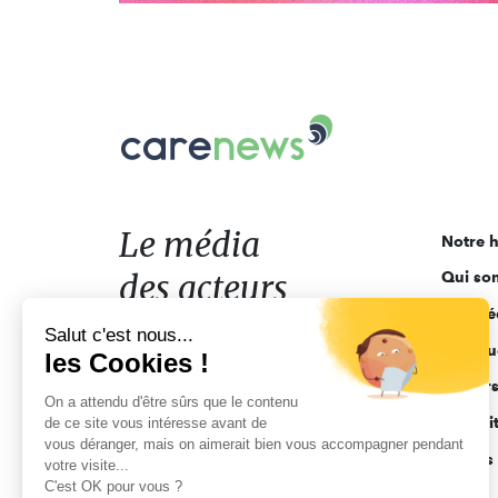
Carenews,
Le
média
des
acteurs
Le média
Notre h
de
des acteurs
Qui so
l'engagement
Ligne é
de l'engagement
Salut c'est nous...
Pourquo
les Cookies !
Acteur
On a attendu d'être sûrs que le contenu
Actuali
de ce site vous intéresse avant de
vous déranger, mais on aimerait bien vous accompagner pendant
Appels 
votre visite...
C'est OK pour vous ?