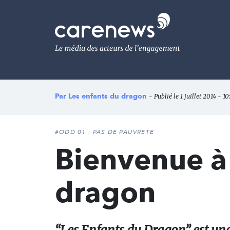
Aller
au
Carenews,
contenu
Le
principal
média
des
acteurs
de
l'engagement
Par
Les enfants du dragon
- Publié le 1 juillet 2014 - 10
#ODD 01 : PAS DE PAUVRETÉ
Bienvenue à 
dragon