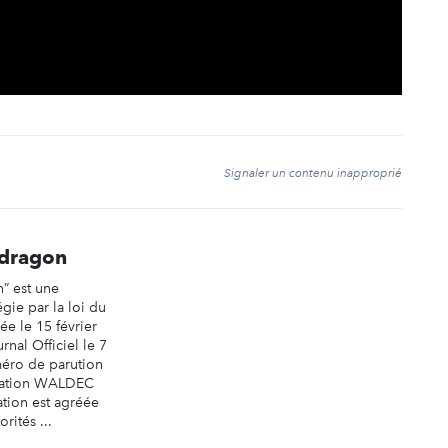
t
Signaler un contenu inapproprié
 dragon
” est une
égie par la loi du
rée le 15 février
nal Officiel le 7
éro de parution
ication WALDEC
tion est agréée
rités ...