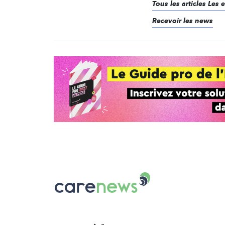
Tous les articles Les
Recevoir les news
Carenews,
Le
média
des