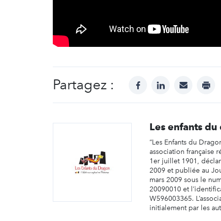
Partagez :
facebook
linkedin
mail
prin
Les enfants du
“Les Enfants du Dragon
association française r
1er juillet 1901, décla
2009 et publiée au Jour
mars 2009 sous le num
20090010 et l’identif
W596003365. L’associa
initialement par les auto