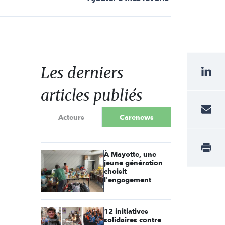
Les derniers
articles publiés
Acteurs
Carenews
À Mayotte, une
jeune génération
choisit
l'engagement
12 initiatives
solidaires contre