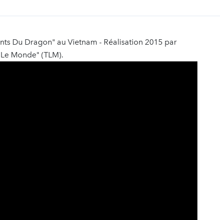
nts Du Dragon" au Vietnam - Réalisation 2015 par
 Le Monde" (TLM).