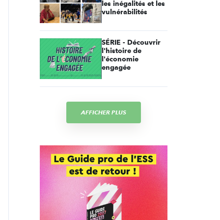
les inégalités et les
vulnérabilités
SÉRIE - Découvrir
l'histoire de
l'économie
engagée
AFFICHER PLUS