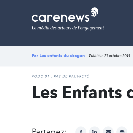
Aller
au
Carenews,
contenu
Le
principal
média
des
acteurs
de
l'engagement
Par
Les enfants du dragon
- Publié le 27 octobre 2015 -
#ODD 01 : PAS DE PAUVRETÉ
Les Enfants
Partagez:
facebook
linkedin
mail
print