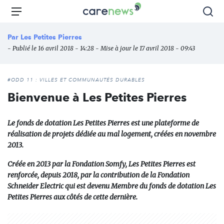
Aller
Carenews,
Menu
Rec
au
Le
contenu
média
Par
Les Petites Pierres
principal
des
- Publié le 16 avril 2018 - 14:28 - Mise à jour le 17 avril 2018 - 09:43
acteurs
de
l'engagement
#ODD 11 : VILLES ET COMMUNAUTÉS DURABLES
Bienvenue à Les Petites Pierres
Le
fonds de dotation Les Petites Pierres
est une plateforme de
réalisation de projets dédiée au mal logement, créées en novembre
2013.
Créée en 2013 par la Fondation Somfy, Les Petites Pierres est
renforcée, depuis 2018, par la contribution de la
Fondation
Schneider Electric
qui est devenu Membre du fonds de dotation Les
Petites Pierres aux côtés de cette dernière.