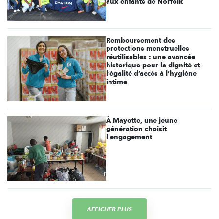
aux enfants de Norfolk
Remboursement des
protections menstruelles
réutilisables : une avancée
historique pour la dignité et
l’égalité d’accès à l’hygiène
intime
À Mayotte, une jeune
génération choisit
l'engagement
AFFICHER PLUS