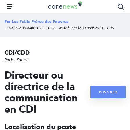
Aller
Carenews,
Menu
Rec
au
Le
contenu
média
Par
Les Petits Frères des Pauvres
principal
des
- Publié le 30 août 2023 - 10:56 - Mise à jour le 30 août 2023 - 11:15
acteurs
de
l'engagement
CDI/CDD
Paris , France
Directeur ou
directrice de la
POSTULER
communication
en CDI
Localisation du poste