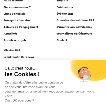
Notre histoire
Emplois
l'engagement
Qui sommes-nous ?
Publications
Ligne éditoriale
Évènements
Pourquoi s'inscrire
Annuaire des solutions RSE
Acteurs de l'engagement
S'inscrire aux newsletters
Actualités
Journalistes et rédacteurs
Appels à projets
Contact
Mission RSE
Le kit média Carenews
Groupe AEF
Salut c'est nous...
AEF info
les Cookies !
Novethic
On a attendu d'être sûrs que le contenu de
PRODURABLE
ce site vous intéresse avant de vous
Inclusiv Day
déranger, mais on aimerait bien vous accompagner pendant votre
visite...
C'est OK pour vous ?