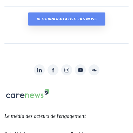
RETOURNER À LA LISTE DES NEWS
LinkedIn
Facebook
Instagram
YouTube
Soundcloud
Suivez-
nous
Carenews,
sur:
Le
média
des
Le média
des acteurs
de l'engagement
acteurs
de