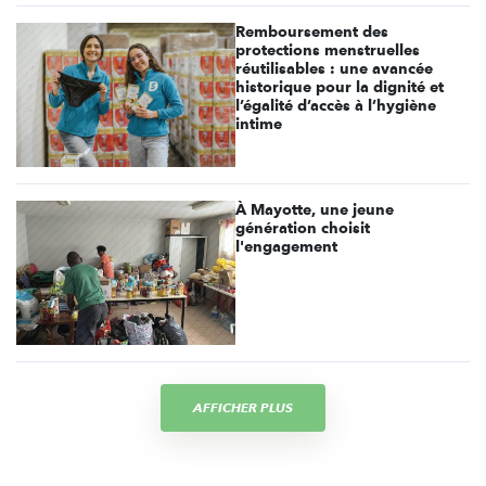
Remboursement des
protections menstruelles
réutilisables : une avancée
historique pour la dignité et
l’égalité d’accès à l’hygiène
intime
À Mayotte, une jeune
génération choisit
l'engagement
AFFICHER PLUS