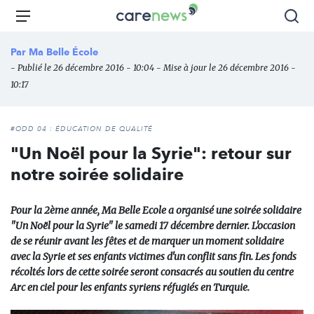
Aller
Carenews,
Menu
Rec
au
Le
contenu
média
Par
Ma Belle École
principal
des
- Publié le 26 décembre 2016 - 10:04 - Mise à jour le 26 décembre 2016 -
acteurs
10:17
de
l'engagement
#ODD 04 : ÉDUCATION DE QUALITÉ
"Un Noël pour la Syrie": retour sur
notre soirée solidaire
Pour la 2ème année, Ma Belle Ecole a organisé une soirée solidaire
"Un Noël pour la Syrie" le samedi 17 décembre dernier. L'occasion
de se réunir avant les fêtes et de marquer un moment solidaire
avec la Syrie et ses enfants victimes d'un conflit sans fin. Les fonds
récoltés lors de cette soirée seront consacrés au soutien du centre
Arc en ciel pour les enfants syriens réfugiés en Turquie.