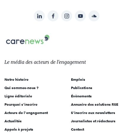
LinkedIn
Facebook
Instagram
YouTube
Soundcloud
Suivez-
nous
Carenews,
sur:
Le
média
des
Le média
des acteurs
de l'engagement
acteurs
de
Notre histoire
Emplois
l'engagement
Qui sommes-nous ?
Publications
Ligne éditoriale
Évènements
Pourquoi s'inscrire
Annuaire des solutions RSE
Acteurs de l'engagement
S'inscrire aux newsletters
Actualités
Journalistes et rédacteurs
Appels à projets
Contact