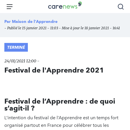
Aller
Carenews,
Menu
Rec
au
Le
contenu
média
Par
Maison de l'Apprendre
principal
des
- Publié le 15 janvier 2021 - 11:03 - Mise à jour le 18 janvier 2021 - 16:41
acteurs
de
l'engagement
TERMINÉ
24/01/2021 12:00 -
Festival de l'Apprendre 2021
Festival de l’Apprendre : de quoi
s’agit-il ?
L’intention du festival de l’Apprendre est un temps fort
organisé partout en France pour célébrer tous les