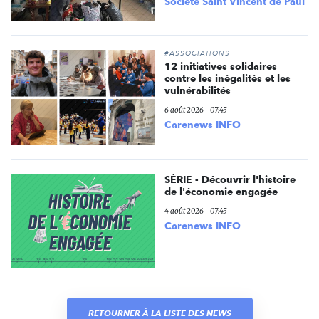
Société Saint Vincent de Paul
#ASSOCIATIONS
12 initiatives solidaires
contre les inégalités et les
vulnérabilités
6 août 2026 - 07:45
Carenews INFO
SÉRIE - Découvrir l'histoire
de l'économie engagée
4 août 2026 - 07:45
Carenews INFO
RETOURNER À LA LISTE DES NEWS