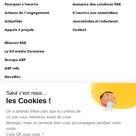
Pourquoi s'inscrire
Annuaire des solutions RSE
Acteurs de l'engagement
S'inscrire aux newsletters
Actualités
Journalistes et rédacteurs
Appels à projets
Contact
Mission RSE
Le kit média Carenews
Groupe AEF
AEF info
Novethic
PRODURABLE
Salut c'est nous...
Inclusiv Day
les Cookies !
On a attendu d'être sûrs que le contenu de
CGV
Données personnelles
Mentions légales
2025-2026 Tout droits réservés
ce site vous intéresse avant de vous
déranger, mais on aimerait bien vous accompagner pendant votre
visite...
C'est OK pour vous ?