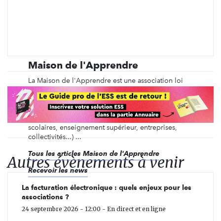
Maison de l'Apprendre
La Maison de l'Apprendre est une association loi
1901 crée en avril 2019 pour accompagner le
développement de "territoires apprenants". Elle
fédère et accompagne une communauté d'acteurs
variés (individus, associations, établissements
scolaires, enseignement supérieur, entreprises,
collectivités...) ...
Tous les articles Maison de l'Apprendre
Autres évènements à venir
Recevoir les news
La facturation électronique : quels enjeux pour les
associations ?
24 septembre 2026 - 12:00 - En direct et en ligne