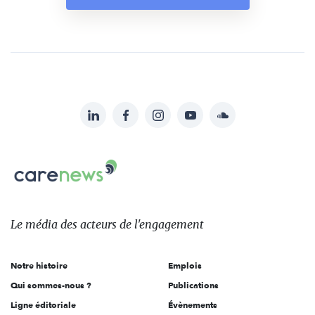
LinkedIn
Facebook
Instagram
YouTube
Soundcloud
Suivez-
nous
Carenews,
sur:
Le
média
des
Le média
des acteurs
de l'engagement
acteurs
de
Notre histoire
Emplois
l'engagement
Qui sommes-nous ?
Publications
Ligne éditoriale
Évènements