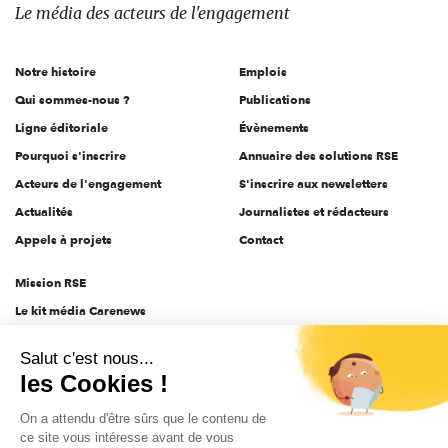
des
Le média
des acteurs
de l'engagement
acteurs
de
Notre histoire
Emplois
l'engagement
Qui sommes-nous ?
Publications
Ligne éditoriale
Évènements
Pourquoi s'inscrire
Annuaire des solutions RSE
Acteurs de l'engagement
S'inscrire aux newsletters
Actualités
Journalistes et rédacteurs
Appels à projets
Contact
Mission RSE
Le kit média Carenews
Groupe AEF
Salut c'est nous...
AEF info
les Cookies !
Novethic
On a attendu d'être sûrs que le contenu de
PRODURABLE
ce site vous intéresse avant de vous