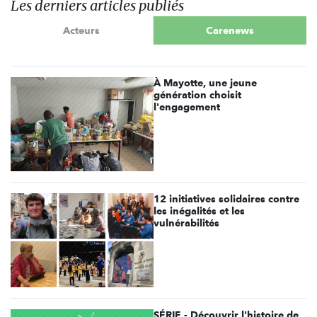
Les derniers articles publiés
Acteurs
Carenews
À Mayotte, une jeune
génération choisit
l'engagement
12 initiatives solidaires contre
les inégalités et les
vulnérabilités
SÉRIE - Découvrir l'histoire de