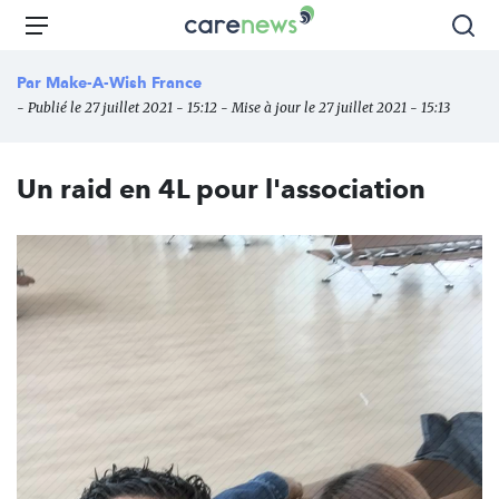
Aller
Carenews,
Menu
Rec
au
Le
contenu
média
Par
Make-A-Wish France
principal
des
- Publié le 27 juillet 2021 - 15:12 - Mise à jour le 27 juillet 2021 - 15:13
acteurs
de
l'engagement
Un raid en 4L pour l'association