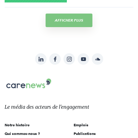
AFFICHER PLUS
LinkedIn
Facebook
Instagram
YouTube
Soundcloud
Suivez-
nous
Carenews,
sur:
Le
média
des
Le média
des acteurs
de l'engagement
acteurs
de
Notre histoire
Emplois
l'engagement
Qui sommes-nous ?
Publications