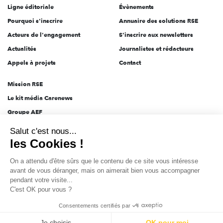
Ligne éditoriale
Évènements
Pourquoi s'inscrire
Annuaire des solutions RSE
Acteurs de l'engagement
S'inscrire aux newsletters
Actualités
Journalistes et rédacteurs
Appels à projets
Contact
Mission RSE
Le kit média Carenews
Groupe AEF
AEF info
Salut c'est nous...
Novethic
les Cookies !
PRODURABLE
On a attendu d'être sûrs que le contenu de ce site vous intéresse
Inclusiv Day
avant de vous déranger, mais on aimerait bien vous accompagner
pendant votre visite...
C'est OK pour vous ?
CGV
Données personnelles
Mentions légales
2025-2026 Tout droits réservés
Consentements certifiés par
Je choisis
OK pour moi