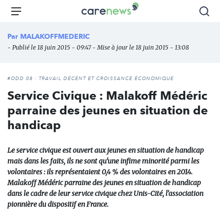
Aller
Carenews,
Menu
Rec
au
Le
contenu
média
Par
MALAKOFFMEDERIC
principal
des
- Publié le 18 juin 2015 - 09:47 - Mise à jour le 18 juin 2015 - 13:08
acteurs
de
l'engagement
#ODD 08 : TRAVAIL DÉCENT ET CROISSANCE ÉCONOMIQUE
Service Civique : Malakoff Médéric
parraine des jeunes en situation de
handicap
Le service civique est ouvert aux jeunes en situation de handicap
mais dans les faits, ils ne sont qu'une infime minorité parmi les
volontaires : ils représentaient 0,4 % des volontaires en 2014.
Malakoff Médéric parraine des jeunes en situation de handicap
dans le cadre de leur service civique chez Unis-Cité, l’association
pionnière du dispositif en France.