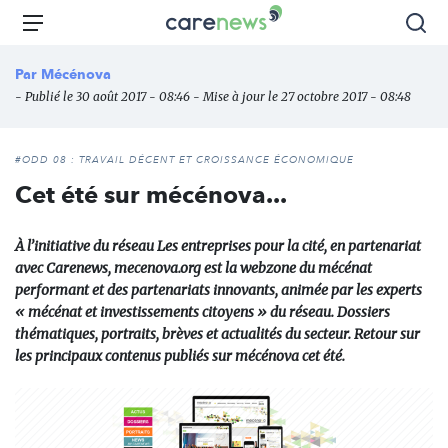
Aller
Carenews,
Menu
Rec
au
Le
contenu
média
Par
Mécénova
principal
des
- Publié le 30 août 2017 - 08:46 - Mise à jour le 27 octobre 2017 - 08:48
acteurs
de
l'engagement
#ODD 08 : TRAVAIL DÉCENT ET CROISSANCE ÉCONOMIQUE
Cet été sur mécénova...
À l’initiative du réseau Les entreprises pour la cité, en partenariat
avec Carenews, mecenova.org est la webzone du mécénat
performant et des partenariats innovants, animée par les experts
« mécénat et investissements citoyens » du réseau. Dossiers
thématiques, portraits, brèves et actualités du secteur. Retour sur
les principaux contenus publiés sur mécénova cet été.