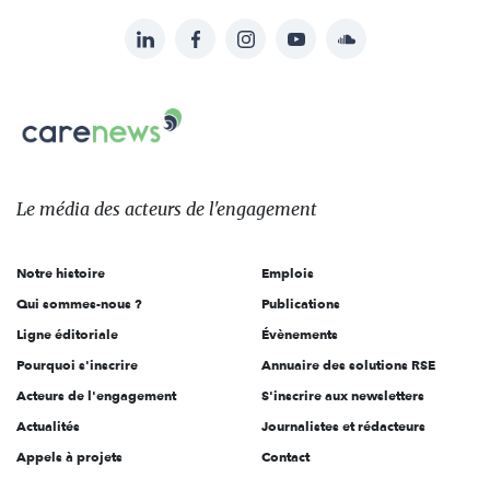
LinkedIn
Facebook
Instagram
YouTube
Soundcloud
Suivez-
nous
Carenews,
sur:
Le
média
des
Le média
des acteurs
de l'engagement
acteurs
de
Notre histoire
Emplois
l'engagement
Qui sommes-nous ?
Publications
Ligne éditoriale
Évènements
Pourquoi s'inscrire
Annuaire des solutions RSE
Acteurs de l'engagement
S'inscrire aux newsletters
Actualités
Journalistes et rédacteurs
Appels à projets
Contact