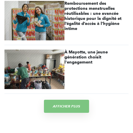
Remboursement des
protections menstruelles
réutilisables : une avancée
historique pour la dignité et
l’égalité d’accès à l’hygiène
intime
À Mayotte, une jeune
génération choisit
l'engagement
AFFICHER PLUS