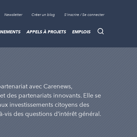
Newsletter
Créer un blog
S'inscrire / Se connecter
ÈNEMENTS
APPELS À PROJETS
EMPLOIS
Recherche
 partenariat avec Carenews,
 des partenariats innovants. Elle se
ux investissements citoyens des
-à-vis des questions d’intérêt général.