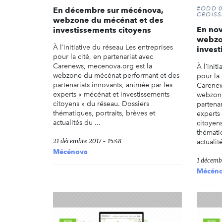
#ODD 0
En décembre sur mécénova,
CROIS
webzone du mécénat et des
En no
investissements citoyens
webzo
À l’initiative du réseau Les entreprises
invest
pour la cité, en partenariat avec
Carenews, mecenova.org est la
À l’init
webzone du mécénat performant et des
pour la 
partenariats innovants, animée par les
Carenew
experts « mécénat et investissements
webzone
citoyens » du réseau. Dossiers
partenar
thématiques, portraits, brèves et
experts
actualités du ...
citoyen
thématiq
21 décembre 2017 - 15:48
actualité
Mécénova
1 décemb
Mécén