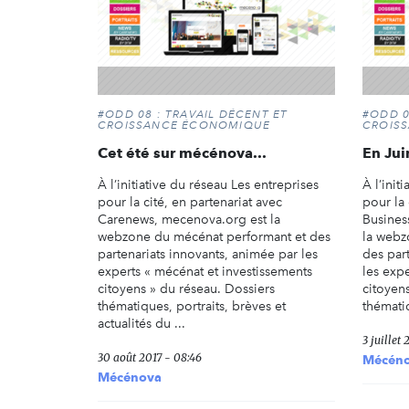
#ODD 08 : TRAVAIL DÉCENT ET
#ODD 0
CROISSANCE ÉCONOMIQUE
CROIS
Cet été sur mécénova...
En Jui
À l’initiative du réseau Les entreprises
À l’init
pour la cité, en partenariat avec
pour la 
Carenews, mecenova.org est la
Busines
webzone du mécénat performant et des
la webz
partenariats innovants, animée par les
des par
experts « mécénat et investissements
les exp
citoyens » du réseau. Dossiers
citoyen
thématiques, portraits, brèves et
thématiq
actualités du ...
3 juillet 
30 août 2017 - 08:46
Mécén
Mécénova