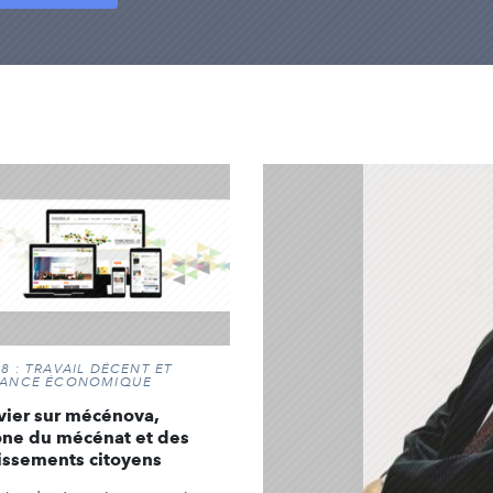
8 : TRAVAIL DÉCENT ET
SANCE ÉCONOMIQUE
vier sur mécénova,
ne du mécénat et des
issements citoyens