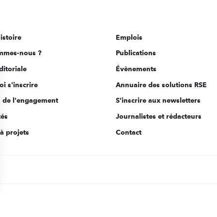
istoire
Emplois
mmes-nous ?
Publications
ditoriale
Évènements
i s'inscrire
Annuaire des solutions RSE
s de l'engagement
S'inscrire aux newsletters
tés
Journalistes et rédacteurs
à projets
Contact
s Options
ètres de confidentialité, en garantissant la conformité avec le