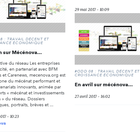
29 mai 2017 - 10:09
8 : TRAVAIL DÉCENT ET
SANCE ÉCONOMIQUE
n sur Mécénova...
iative du réseau Les entreprises
cité, en partenariat avec BFM
#ODD 08 : TRAVAIL DÉCENT ET
s et Carenews, mecenova.org est
CROISSANCE ÉCONOMIQUE
one du mécénat performant et
En avril sur mécénova...
tenariats innovants, animée par
erts « mécénat et investissements
27 avril 2017 - 16:02
s » du réseau. Dossiers
ues, portraits, brèves et ...
2017 - 10:23
ova