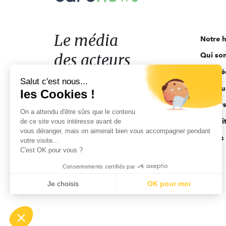
média
des
acteurs
Le média
Notre h
de
des acteurs
Qui so
l'engagement
Ligne é
de l'engagement
Salut c'est nous...
Pourquo
les Cookies !
Acteur
On a attendu d'être sûrs que le contenu
Actuali
de ce site vous intéresse avant de
vous déranger, mais on aimerait bien vous accompagner pendant
Appels 
votre visite...
C'est OK pour vous ?
Consentements certifiés par
CGV
Données personnelles
Mentions légales
Je choisis
OK pour moi
Axeptio consent
Plateforme de Gestion du Consentement : Personnalisez vo
Notre plateforme vous permet d'adapter et de gérer vos param