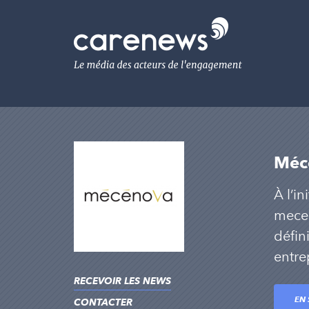
Aller
au
Carenews,
contenu
Le
principal
média
des
acteurs
de
l'engagement
Méc
À l’i
mecen
défin
entre
RECEVOIR LES NEWS
EN 
CONTACTER