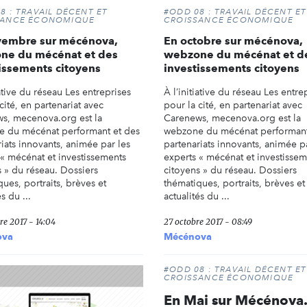
8 : TRAVAIL DÉCENT ET
#ODD 08 : TRAVAIL DÉCENT ET
SANCE ÉCONOMIQUE
CROISSANCE ÉCONOMIQUE
vembre sur mécénova,
En octobre sur mécénova,
ne du mécénat et des
webzone du mécénat et d
issements citoyens
investissements citoyens
iative du réseau Les entreprises
À l’initiative du réseau Les entre
cité, en partenariat avec
pour la cité, en partenariat avec
s, mecenova.org est la
Carenews, mecenova.org est la
 du mécénat performant et des
webzone du mécénat performant
iats innovants, animée par les
partenariats innovants, animée p
 « mécénat et investissements
experts « mécénat et investissem
s » du réseau. Dossiers
citoyens » du réseau. Dossiers
ues, portraits, brèves et
thématiques, portraits, brèves et
s du ...
actualités du ...
re 2017 - 14:04
27 octobre 2017 - 08:49
ova
Mécénova
#ODD 08 : TRAVAIL DÉCENT ET
CROISSANCE ÉCONOMIQUE
En Mai sur Mécénova.