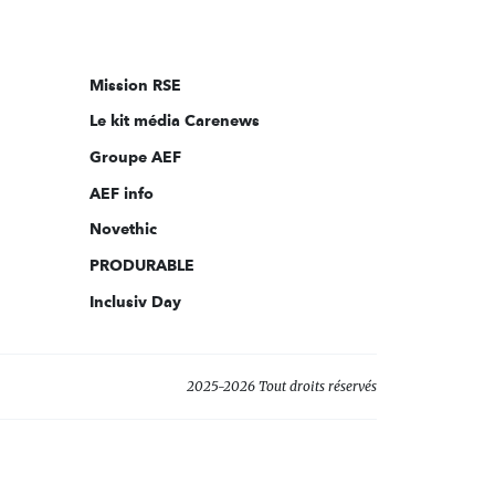
nous
sur:
Mission RSE
Le kit média Carenews
Groupe AEF
AEF info
Novethic
PRODURABLE
Inclusiv Day
2025-2026 Tout droits réservés
s réglementations. Personnalisez vos préférences pour contrôler