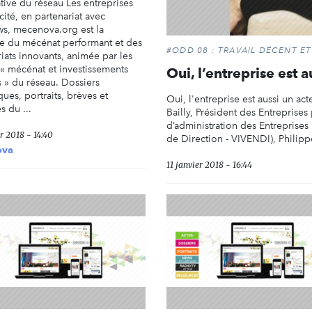
iative du réseau Les entreprises
cité, en partenariat avec
s, mecenova.org est la
 du mécénat performant et des
#ODD 08 : TRAVAIL DÉCENT 
iats innovants, animée par les
 « mécénat et investissements
Oui, l’entreprise est a
s » du réseau. Dossiers
ues, portraits, brèves et
Oui, l'entreprise est aussi un act
s du ...
Bailly, Président des Entreprises
d’administration des Entreprise
r 2018 - 14:40
de Direction - VIVENDI), Philipp
ova
11 janvier 2018 - 16:44