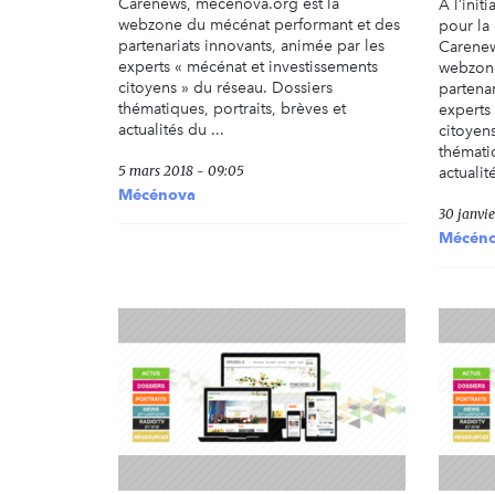
Carenews, mecenova.org est la
À l’init
webzone du mécénat performant et des
pour la 
partenariats innovants, animée par les
Carenew
experts « mécénat et investissements
webzone
citoyens » du réseau. Dossiers
partenar
thématiques, portraits, brèves et
experts
actualités du ...
citoyen
thématiq
5 mars 2018 - 09:05
actualité
Mécénova
30 janvie
Mécén