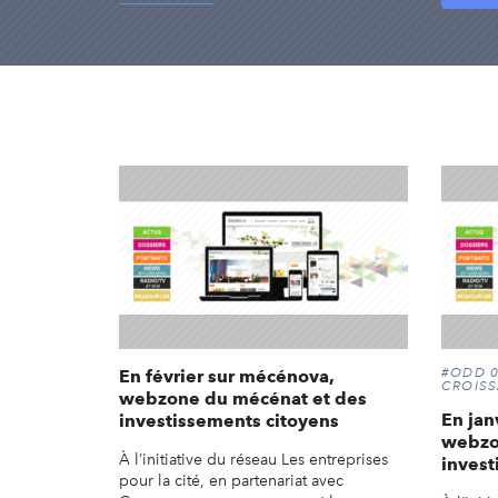
#ODD 0
En février sur mécénova,
CROIS
webzone du mécénat et des
En jan
investissements citoyens
webzo
À l’initiative du réseau Les entreprises
invest
pour la cité, en partenariat avec