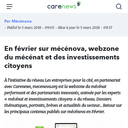
Aller
Carenews,
Menu
Rec
au
Le
contenu
média
Par
Mécénova
principal
des
- Publié le 5 mars 2018 - 09:05 - Mise à jour le 5 mars 2018 - 09:37
acteurs
de
l'engagement
En février sur mécénova, webzone
du mécénat et des investissements
citoyens
À l’initiative du réseau Les entreprises pour la cité, en partenariat
avec Carenews, mecenova.org est la webzone du mécénat
performant et des partenariats innovants, animée par les experts
« mécénat et investissements citoyens » du réseau. Dossiers
thématiques, portraits, brèves et actualités du secteur... Retour sur
les principaux contenus publiés sur mécénova en Février.