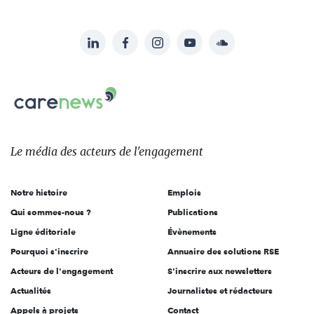
LinkedIn
Facebook
Instagram
YouTube
Soundcloud
Suivez-
nous
Carenews,
sur:
Le
média
des
Le média
des acteurs
de l'engagement
acteurs
de
Notre histoire
Emplois
l'engagement
Qui sommes-nous ?
Publications
Ligne éditoriale
Évènements
Pourquoi s'inscrire
Annuaire des solutions RSE
Acteurs de l'engagement
S'inscrire aux newsletters
Actualités
Journalistes et rédacteurs
Appels à projets
Contact