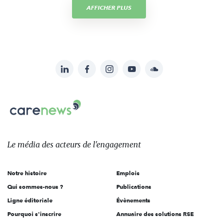
AFFICHER PLUS
LinkedIn
Facebook
Instagram
YouTube
Soundcloud
Suivez-
nous
Carenews,
sur:
Le
média
des
Le média
des acteurs
de l'engagement
acteurs
de
Notre histoire
Emplois
l'engagement
Qui sommes-nous ?
Publications
Ligne éditoriale
Évènements
Pourquoi s'inscrire
Annuaire des solutions RSE