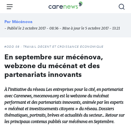
Aller
Carenews,
Menu
Rec
au
Le
contenu
média
Par
Mécénova
principal
des
- Publié le 2 octobre 2017 - 08:36 - Mise à jour le 5 octobre 2017 - 13:21
acteurs
de
l'engagement
#ODD 08 : TRAVAIL DÉCENT ET CROISSANCE ÉCONOMIQUE
En septembre sur mécénova,
webzone du mécénat et des
partenariats innovants
À l’initiative du réseau Les entreprises pour la cité, en partenariat
avec Carenews, mecenova.org est la webzone du mécénat
performant et des partenariats innovants, animée par les experts
« mécénat et investissements citoyens » du réseau. Dossiers
thématiques, portraits, brèves et actualités du secteur... Retour sur
les principaux contenus publiés sur mécénova en Septembre.