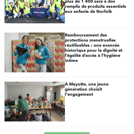
plus de 1 400 sacs à dos
remplis de produits essentiels
aux enfants de Norfolk
Remboursement des
protections menstruelles
réutilisables : une avancée
historique pour la dignité et
l’égalité d’accès à l’hygiène
intime
À Mayotte, une jeune
génération choisit
l'engagement