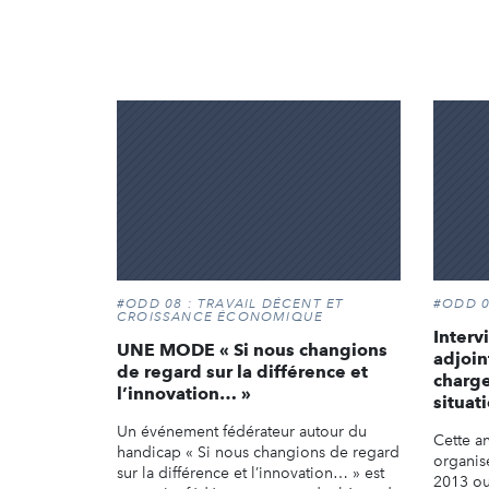
#ODD 08 : TRAVAIL DÉCENT ET
#ODD 0
CROISSANCE ÉCONOMIQUE
Interv
UNE MODE « Si nous changions
adjoin
de regard sur la différence et
charg
l’innovation… »
situat
Un événement fédérateur autour du
Cette a
handicap « Si nous changions de regard
organis
sur la différence et l’innovation… » est
2013 ou