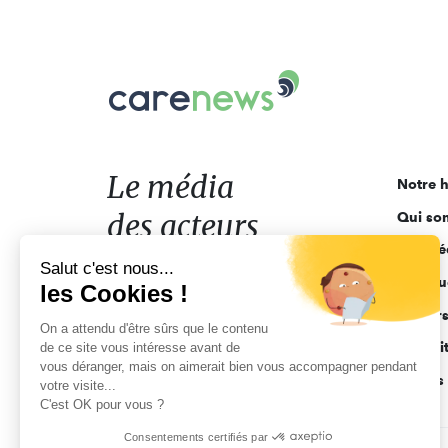
Carenews,
Le
média
des
acteurs
Le média
Notre h
de
des acteurs
Qui so
l'engagement
Ligne é
de l'engagement
Salut c'est nous...
Pourquo
les Cookies !
Acteur
On a attendu d'être sûrs que le contenu
Actuali
de ce site vous intéresse avant de
vous déranger, mais on aimerait bien vous accompagner pendant
Appels 
votre visite...
C'est OK pour vous ?
Consentements certifiés par