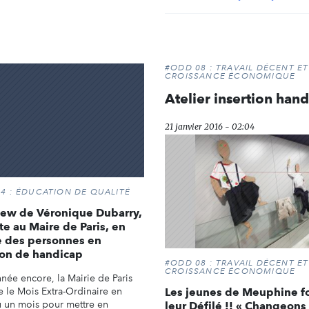
#ODD 08 : TRAVAIL DÉCENT ET
CROISSANCE ÉCONOMIQUE
Atelier insertion han
21 janvier 2016 - 02:04
4 : ÉDUCATION DE QUALITÉ
iew de Véronique Dubarry,
te au Maire de Paris, en
e des personnes en
ion de handicap
#ODD 08 : TRAVAIL DÉCENT ET
CROISSANCE ÉCONOMIQUE
nnée encore, la Mairie de Paris
e le Mois Extra-Ordinaire en
Les jeunes de Meuphine f
 un mois pour mettre en
leur Défilé !! « Changeons