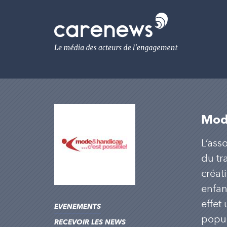
Aller
au
Carenews,
contenu
Le
principal
média
des
acteurs
de
l'engagement
Mode
L’ass
du tr
créat
enfan
effet 
EVENEMENTS
popul
RECEVOIR LES NEWS