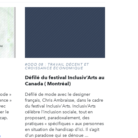
#ODD 08 : TRAVAIL DÉCENT ET
CROISSANCE ÉCONOMIQUE
Défilé du festival Inclusiv’Arts au
Canada ( Montréal)
mode »
Défilé de mode avec le designer
ence »
français, Chris Ambraisse, dans le cadre
vec
du festival Inclusiv'Arts. Inclusiv’Arts
er le
célèbre l’inclusion sociale, tout en
icap.
proposant, paradoxalement, des
pratiques « spécifiques » aux personnes
en situation de handicap d’ici. Il s’agit
d’un paradoxe qui se dénoue ...
e