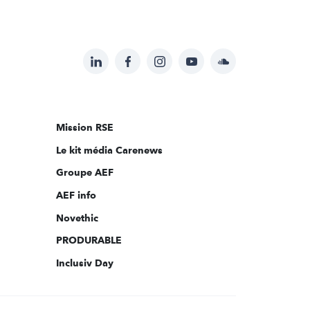
LinkedIn
Facebook
Instagram
YouTube
Soundcloud
Suivez-
nous
sur:
Mission RSE
Le kit média Carenews
Groupe AEF
AEF info
Novethic
PRODURABLE
Inclusiv Day