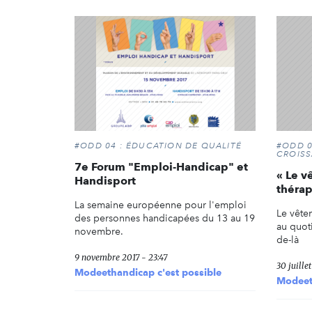
#ODD 04 : ÉDUCATION DE QUALITÉ
#ODD 0
CROIS
7e Forum "Emploi-Handicap" et
« Le 
Handisport
thérap
La semaine européenne pour l'emploi
Le vête
des personnes handicapées du 13 au 19
au quot
novembre.
de-là
9 novembre 2017 - 23:47
30 juille
Modeethandicap c'est possible
Modeeth