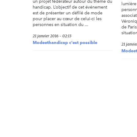
un projet fédérateur autour du thème du
lumière
handicap. L’objectif de cet événement
personn
est de présenter un défilé de mode
associat
pour placer au cœur de celui-ci les
Véroniq
personnes en situation du ...
de Pari
situation
21 janvier 2016 - 02:13
Modeethandicap c'est possible
21 janvie
Modeeth