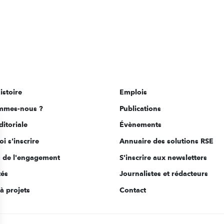
istoire
Emplois
mmes-nous ?
Publications
ditoriale
Évènements
i s'inscrire
Annuaire des solutions RSE
s de l'engagement
S'inscrire aux newsletters
tés
Journalistes et rédacteurs
à projets
Contact