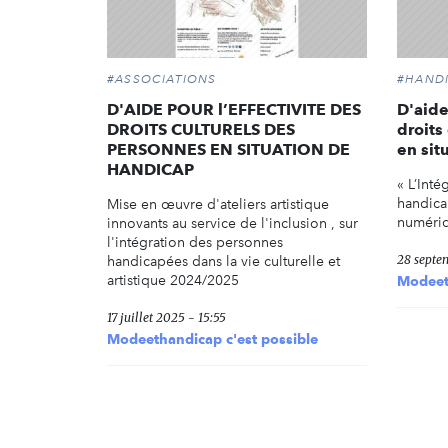
#ASSOCIATIONS
#HAND
D'AIDE POUR l’EFFECTIVITE DES
D'aide
DROITS CULTURELS DES
droits
PERSONNES EN SITUATION DE
en sit
HANDICAP
« L’Int
handicap
Mise en œuvre d'ateliers artistique
numéri
innovants au service de l'inclusion , sur
l'intégration des personnes
28 septe
handicapées dans la vie culturelle et
artistique 2024/2025
Modeeth
17 juillet 2025 - 15:55
Modeethandicap c'est possible