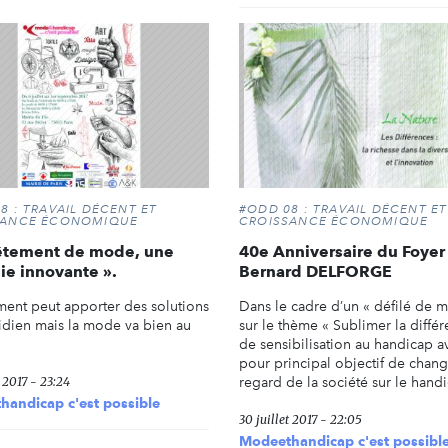
8 : TRAVAIL DÉCENT ET
#ODD 08 : TRAVAIL DÉCENT ET
SANCE ÉCONOMIQUE
CROISSANCE ÉCONOMIQUE
vêtement de mode, une
40e Anniversaire du Foyer
ie innovante ».
Bernard DELFORGE
ment peut apporter des solutions
Dans le cadre d’un « défilé de 
idien mais la mode va bien au
sur le thème « Sublimer la différ
de sensibilisation au handicap a
pour principal objectif de chang
t 2017 - 23:24
regard de la société sur le hand
andicap c'est possible
30 juillet 2017 - 22:05
Modeethandicap c'est possibl