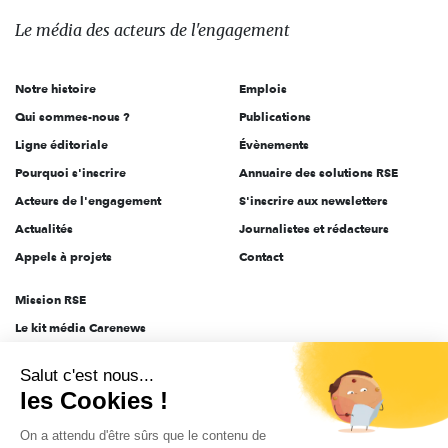
des
Le média
des acteurs
de l'engagement
acteurs
de
Notre histoire
Emplois
l'engagement
Qui sommes-nous ?
Publications
Ligne éditoriale
Évènements
Pourquoi s'inscrire
Annuaire des solutions RSE
Acteurs de l'engagement
S'inscrire aux newsletters
Actualités
Journalistes et rédacteurs
Appels à projets
Contact
Mission RSE
Le kit média Carenews
Groupe AEF
Salut c'est nous...
AEF info
les Cookies !
Novethic
On a attendu d'être sûrs que le contenu de
PRODURABLE