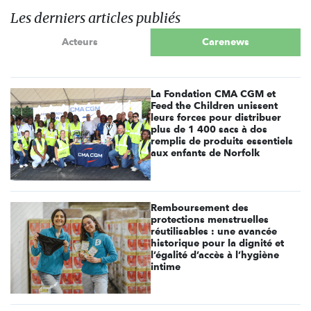
Les derniers articles publiés
Acteurs
Carenews
La Fondation CMA CGM et
Feed the Children unissent
leurs forces pour distribuer
plus de 1 400 sacs à dos
remplis de produits essentiels
aux enfants de Norfolk
Remboursement des
protections menstruelles
réutilisables : une avancée
historique pour la dignité et
l’égalité d’accès à l’hygiène
intime