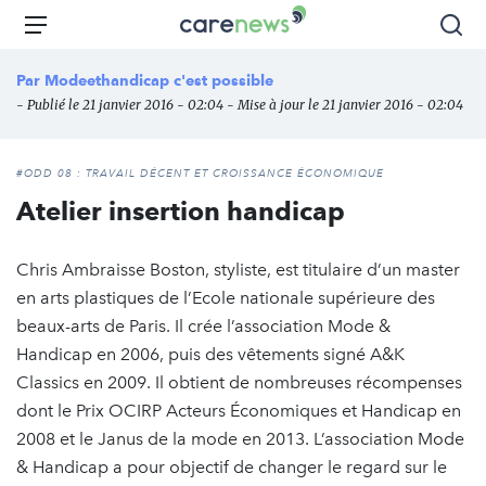
Aller
Carenews,
Menu
Rec
au
Le
contenu
média
Par
Modeethandicap c'est possible
principal
des
- Publié le 21 janvier 2016 - 02:04 - Mise à jour le 21 janvier 2016 - 02:04
acteurs
de
l'engagement
#ODD 08 : TRAVAIL DÉCENT ET CROISSANCE ÉCONOMIQUE
Atelier insertion handicap
Chris Ambraisse Boston, styliste, est titulaire d’un master
en arts plastiques de l’Ecole nationale supérieure des
beaux-arts de Paris. Il crée l’association Mode &
Handicap en 2006, puis des vêtements signé A&K
Classics en 2009. Il obtient de nombreuses récompenses
dont le Prix OCIRP Acteurs Économiques et Handicap en
2008 et le Janus de la mode en 2013. L’association Mode
& Handicap a pour objectif de changer le regard sur le