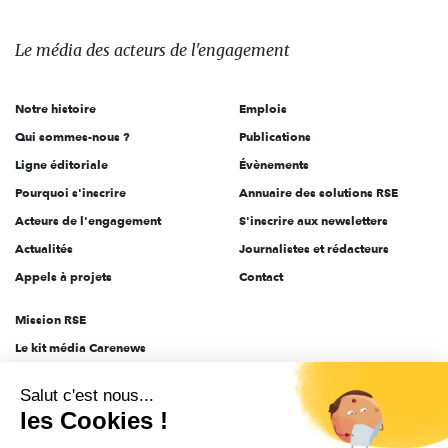
média
des
Le média
des acteurs
de l'engagement
acteurs
de
Notre histoire
Emplois
l'engagement
Qui sommes-nous ?
Publications
Ligne éditoriale
Évènements
Pourquoi s'inscrire
Annuaire des solutions RSE
Acteurs de l'engagement
S'inscrire aux newsletters
Actualités
Journalistes et rédacteurs
Appels à projets
Contact
Mission RSE
Le kit média Carenews
Groupe AEF
Salut c'est nous...
AEF info
les Cookies !
Novethic