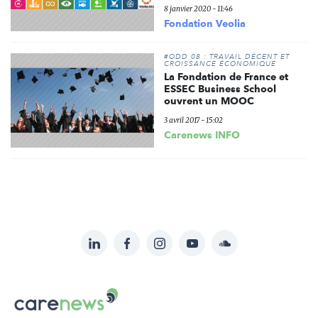
8 janvier 2020 - 11:46
Fondation Veolia
#ODD 08 : TRAVAIL DÉCENT ET
CROISSANCE ÉCONOMIQUE
La Fondation de France et
ESSEC Business School
ouvrent un MOOC
3 avril 2017 - 15:02
Carenews INFO
LinkedIn
Facebook
Instagram
YouTube
Soundcloud
Suivez-
nous
Carenews,
sur:
Le