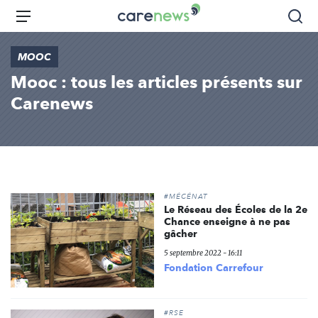
Aller
Carenews,
Menu
Rec
au
Le
contenu
média
MOOC
principal
des
Mooc : tous les articles présents sur
acteurs
de
Carenews
l'engagement
#MÉCÉNAT
Le Réseau des Écoles de la 2e
Chance enseigne à ne pas
gâcher
5 septembre 2022 - 16:11
Fondation Carrefour
#RSE