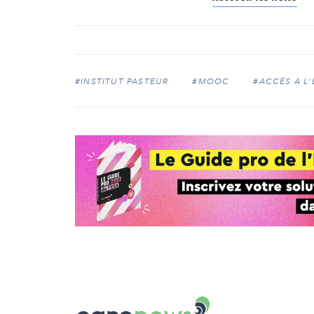
#INSTITUT PASTEUR
#MOOC
#ACCÈS À L
Carenews,