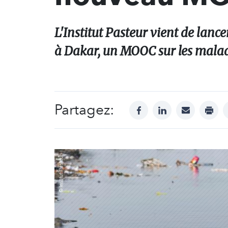
L'Institut Pasteur vient de lanc
à Dakar, un MOOC sur les malad
Partagez:
facebook
linkedin
mail
print