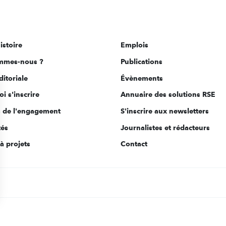
istoire
Emplois
mmes-nous ?
Publications
ditoriale
Évènements
i s'inscrire
Annuaire des solutions RSE
s de l'engagement
S'inscrire aux newsletters
tés
Journalistes et rédacteurs
à projets
Contact
s Options