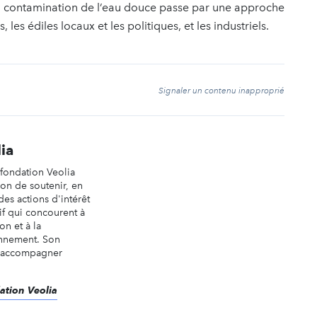
a contamination de l’eau douce passe par une approche
 les édiles locaux et les politiques, et les industriels.
t
Signaler un contenu inapproprié
ia
 fondation Veolia
on de soutenir, en
 des actions d'intérêt
tif qui concourent à
on et à la
onnement. Son
re accompagner
dation Veolia