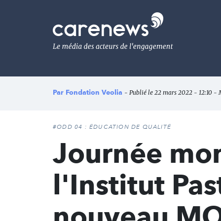
Aller
au
Carenews,
contenu
Le
principal
média
des
acteurs
de
l'engagement
Par
Fondation Veolia
- Publié le 22 mars 2022 - 12:10 - 
#ODD 04 : ÉDUCATION DE QUALITÉ
Journée mond
l'Institut Pa
nouveau M