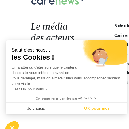
Le
média
des
acteurs
Le média
Notre h
de
des acteurs
Qui so
l'engagement
Ligne é
de l'engagement
Salut c'est nous...
Pourquo
les Cookies !
Acteur
On a attendu d'être sûrs que le contenu
de ce site vous intéresse avant de
Actuali
vous déranger, mais on aimerait bien vous accompagner pendant
Appels 
votre visite...
C'est OK pour vous ?
Consentements certifiés par
CGV
Données personnelles
Mentions légales
Je choisis
OK pour moi
Axeptio consent
Plateforme de Gestion du Consentement : Personnalisez vo