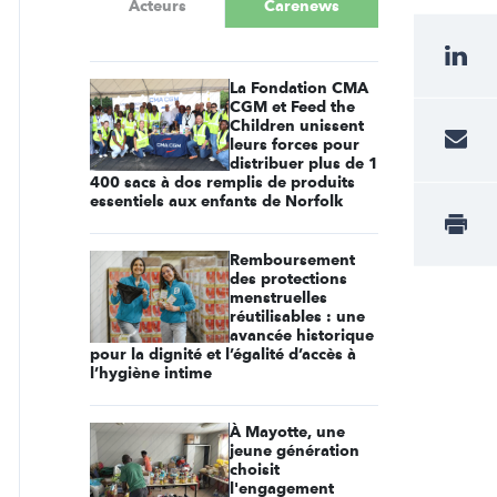
Acteurs
Carenews
La Fondation CMA
CGM et Feed the
Children unissent
leurs forces pour
distribuer plus de 1
400 sacs à dos remplis de produits
essentiels aux enfants de Norfolk
Remboursement
des protections
menstruelles
réutilisables : une
avancée historique
pour la dignité et l’égalité d’accès à
l’hygiène intime
À Mayotte, une
jeune génération
choisit
l'engagement