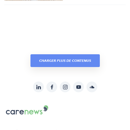
CHARGER PLUS DE CONTENUS
LinkedIn
Facebook
Instagram
YouTube
Soundcloud
Suivez-
nous
Carenews,
sur:
Le
média
des