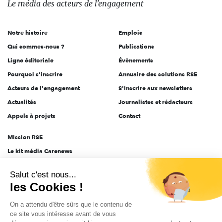
Le média
des acteurs
de l'engagement
acteurs
de
Notre histoire
Emplois
l'engagement
Qui sommes-nous ?
Publications
Ligne éditoriale
Évènements
Pourquoi s'inscrire
Annuaire des solutions RSE
Acteurs de l'engagement
S'inscrire aux newsletters
Actualités
Journalistes et rédacteurs
Appels à projets
Contact
Mission RSE
Le kit média Carenews
Groupe AEF
Salut c'est nous...
AEF info
les Cookies !
Novethic
On a attendu d'être sûrs que le contenu de
PRODURABLE
ce site vous intéresse avant de vous
Inclusiv Day