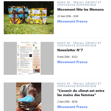
#ODD 08 : TRAVAIL DÉCENT ET
CROISSANCE ÉCONOMIQUE
Movement fête les Mamans
22 mai 2016 - 11:18
Movement France
#ODD 08 : TRAVAIL DÉCENT ET
CROISSANCE ÉCONOMIQUE
Newsletter N°7
8 mai 2016 - 10:21
Movement France
#ODD 08 : TRAVAIL DÉCENT ET
CROISSANCE ÉCONOMIQUE
"L’avenir du climat est entre
les mains des femmes"
2 mai 2016 - 18:36
Movement France