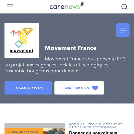
Aller
Carenews,
Menu
Rec
au
Le
contenu
média
principal
des
acteurs
de
Movement France
l'engagement
Movement France vous présente P^3,
un projet aux exigences sociales et écologiques.
Ensemble bougeons pour demain!
EN SAVOIR PLUS
FAIRE UN DON
#ODD 08 : TRAVAIL DÉCENT ET
CROISSANCE ÉCONOMIQUE
Donner du pouvoir aux