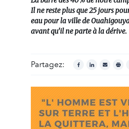
La barre des 40% de notre campa
Il ne reste plus que 25 jours pou
eau pour la ville de Ouahigouya.
avant qu'il ne parte à la dérive.
Partagez:
facebook
linkedin
mail
print