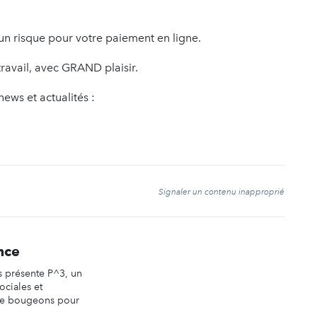
cun risque pour votre paiement en ligne.
ravail, avec GRAND plaisir.
 news et actualités :
t
Signaler un contenu inapproprié
nce
 présente P^3, un
ociales et
le bougeons pour