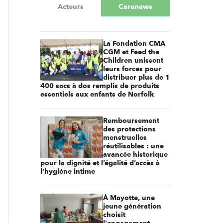
Acteurs
Carenews
La Fondation CMA
CGM et Feed the
Children unissent
leurs forces pour
distribuer plus de 1
400 sacs à dos remplis de produits
essentiels aux enfants de Norfolk
Remboursement
des protections
menstruelles
réutilisables : une
avancée historique
pour la dignité et l’égalité d’accès à
l’hygiène intime
À Mayotte, une
jeune génération
choisit