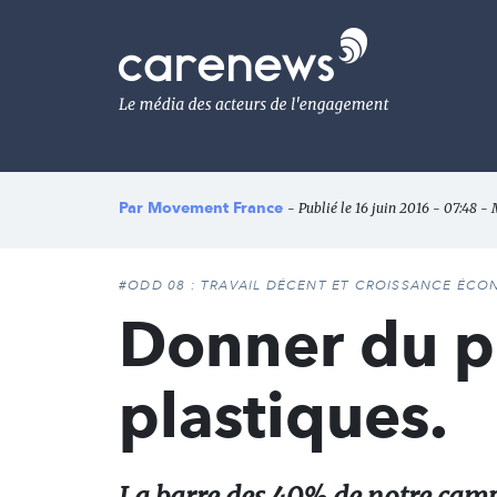
Aller
au
Carenews,
contenu
Le
principal
média
des
acteurs
de
l'engagement
Par
Movement France
- Publié le 16 juin 2016 - 07:48 - 
#ODD 08 : TRAVAIL DÉCENT ET CROISSANCE ÉC
Donner du p
plastiques.