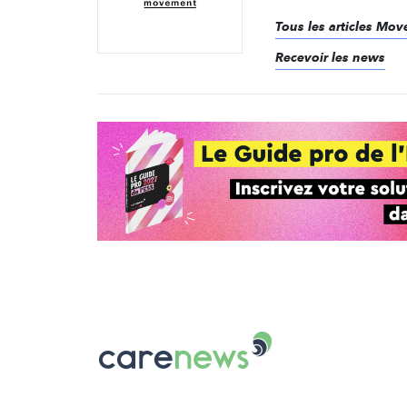
Tous les articles Mo
Recevoir les news
Carenews,
Le
média