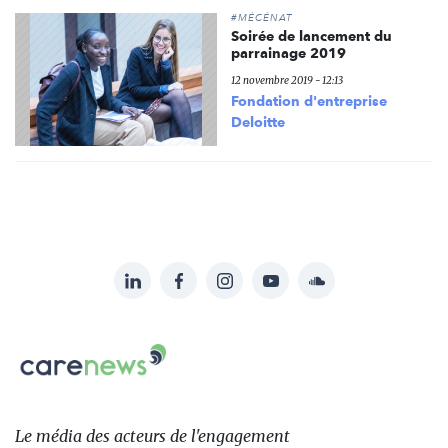
#MÉCÉNAT
Soirée de lancement du
parrainage 2019
12 novembre 2019 - 12:13
Fondation d'entreprise
Deloitte
LinkedIn
Facebook
Instagram
YouTube
Soundcloud
Suivez-
nous
Carenews,
sur:
Le
média
des
Le média
des acteurs
de l'engagement