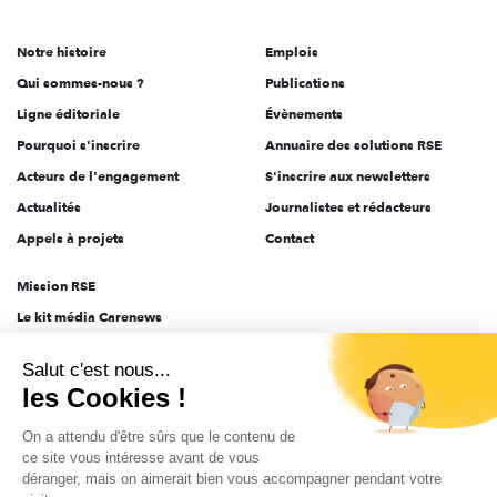
acteurs
de
Notre histoire
Emplois
l'engagement
Qui sommes-nous ?
Publications
Ligne éditoriale
Évènements
Pourquoi s'inscrire
Annuaire des solutions RSE
Acteurs de l'engagement
S'inscrire aux newsletters
Actualités
Journalistes et rédacteurs
Appels à projets
Contact
Mission RSE
Le kit média Carenews
Groupe AEF
Salut c'est nous...
AEF info
les Cookies !
Novethic
On a attendu d'être sûrs que le contenu de
PRODURABLE
ce site vous intéresse avant de vous
Inclusiv Day
déranger, mais on aimerait bien vous accompagner pendant votre