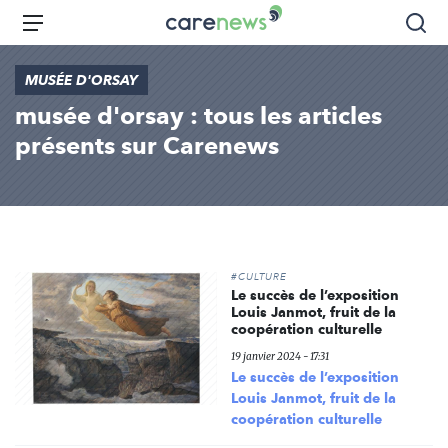
Aller
Carenews,
Menu
Rec
au
Le
contenu
média
MUSÉE D'ORSAY
principal
des
musée d'orsay : tous les articles
acteurs
de
présents sur Carenews
l'engagement
#CULTURE
Le succès de l’exposition
Louis Janmot, fruit de la
coopération culturelle
19 janvier 2024 - 17:31
Le succès de l’exposition
Louis Janmot, fruit de la
coopération culturelle