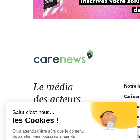
Carenews,
Le
média
des
acteurs
Le média
Notre h
de
des acteurs
Qui so
l'engagement
Ligne é
de l'engagement
Salut c'est nous...
Pourquo
les Cookies !
Acteur
On a attendu d'être sûrs que le contenu
Actuali
de ce site vous intéresse avant de