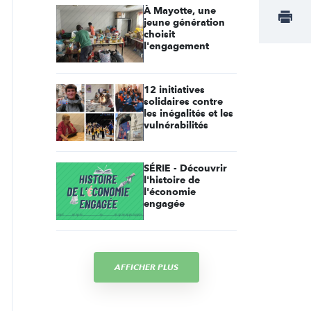
À Mayotte, une
jeune génération
choisit
l'engagement
12 initiatives
solidaires contre
les inégalités et les
vulnérabilités
SÉRIE - Découvrir
l'histoire de
l'économie
engagée
AFFICHER PLUS