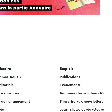
istoire
Emplois
mmes-nous ?
Publications
ditoriale
Évènements
i s'inscrire
Annuaire des solutions RSE
s de l'engagement
S'inscrire aux newsletters
tés
Journalistes et rédacteurs