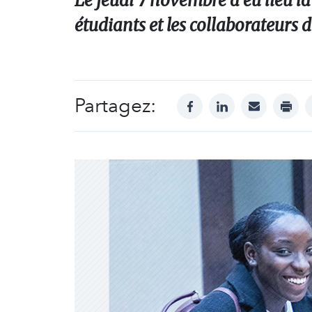
Le jeudi 7 novembre a eu lieu l
étudiants et les collaborateurs d
Partagez:
facebook
linkedin
mail
print