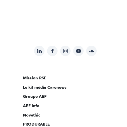
LinkedIn
Facebook
Instagram
YouTube
Soundcloud
Suivez-
nous
sur:
Mission RSE
Le kit média Carenews
Groupe AEF
AEF info
Novethic
PRODURABLE