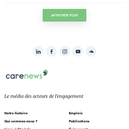
AFFICHER PLUS
LinkedIn
Facebook
Instagram
YouTube
Soundcloud
Suivez-
nous
Carenews,
sur:
Le
média
des
Le média
des acteurs
de l'engagement
acteurs
de
Notre histoire
Emplois
l'engagement
Qui sommes-nous ?
Publications