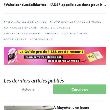
#ValorisonsLesSolidarités : l’ADSF appelle aux dons pour héberger en urgence les femmes sans-abri
#VALORISONSLESSOLIDARITÉS
#FONDATION LA FRANCE S'ENGAGE
#LA FRANCE S'ENGAGE
#DROITS D'URGENCE
#VIOLENCES CONJUGALES
#FEMMES
#ACCÈS AU DROIT
#CONFINEMENT
#CORONAVIRUS
Les derniers articles publiés
Acteurs
Carenews
À Mayotte, une jeune