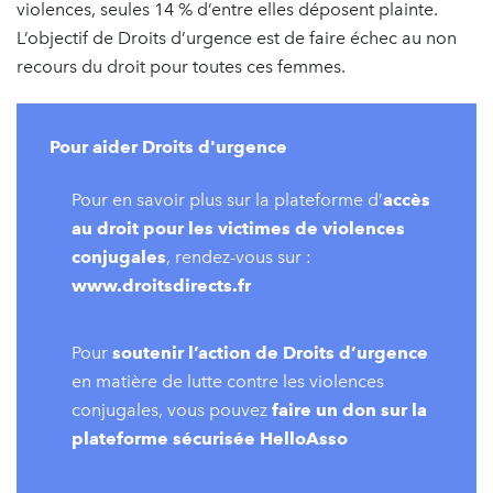
violences, seules 14 % d’entre elles déposent plainte.
L’objectif de Droits d’urgence est de faire échec au non
recours du droit pour toutes ces femmes.
Pour aider Droits d'urgence
Pour en savoir plus sur la plateforme d’
accès
au droit pour les victimes de violences
conjugales
, rendez-vous sur :
www.droitsdirects.fr
Pour
soutenir l’action de Droits d’urgence
en matière de lutte contre les violences
conjugales, vous pouvez
faire un don sur la
plateforme sécurisée HelloAsso