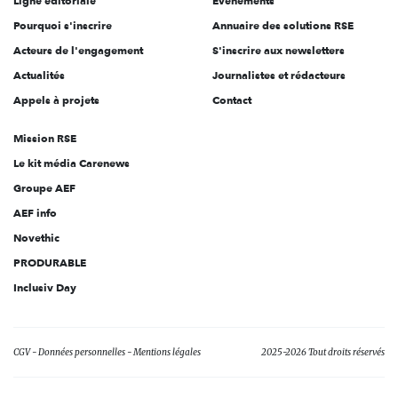
Ligne éditoriale
Évènements
Pourquoi s'inscrire
Annuaire des solutions RSE
Acteurs de l'engagement
S'inscrire aux newsletters
Actualités
Journalistes et rédacteurs
Appels à projets
Contact
Mission RSE
Le kit média Carenews
Groupe AEF
AEF info
Novethic
PRODURABLE
Inclusiv Day
CGV
Données personnelles
Mentions légales
2025-2026 Tout droits réservés