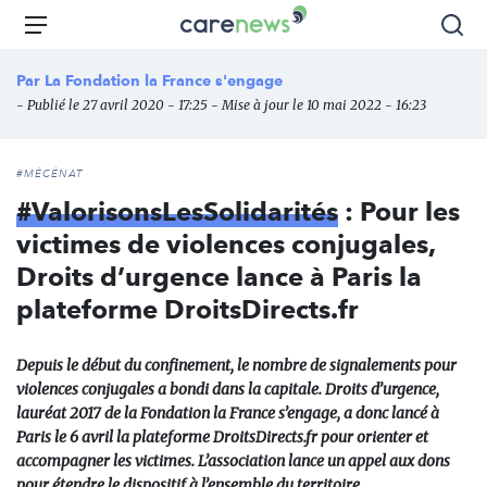
Aller
Carenews,
Menu
Rec
au
Le
contenu
média
Par
La Fondation la France s'engage
principal
des
- Publié le 27 avril 2020 - 17:25 - Mise à jour le 10 mai 2022 - 16:23
acteurs
de
l'engagement
#MÉCÉNAT
#ValorisonsLesSolidarités
: Pour les
victimes de violences conjugales,
Droits d’urgence lance à Paris la
plateforme DroitsDirects.fr
Depuis le début du confinement, le nombre de signalements pour
violences conjugales a bondi dans la capitale. Droits d’urgence,
lauréat 2017 de la Fondation la France s’engage, a donc lancé à
Paris le 6 avril la plateforme DroitsDirects.fr pour orienter et
accompagner les victimes. L’association lance un appel aux dons
pour étendre le dispositif à l’ensemble du territoire.