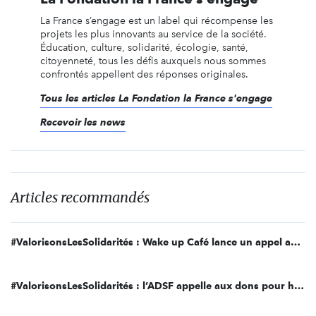
La France s’engage est un label qui récompense les
projets les plus innovants au service de la société.
Éducation, culture, solidarité, écologie, santé,
citoyenneté, tous les défis auxquels nous sommes
confrontés appellent des réponses originales.
Tous les articles La Fondation la France s'engage
Recevoir les news
Articles recommandés
#ValorisonsLesSolidarités : Wake up Café lance un appel aux dons et au bénévolat pour maintenir l’accompagnement des sortants de prison
#ValorisonsLesSolidarités : l’ADSF appelle aux dons pour héberger en urgence les femmes sans-abri