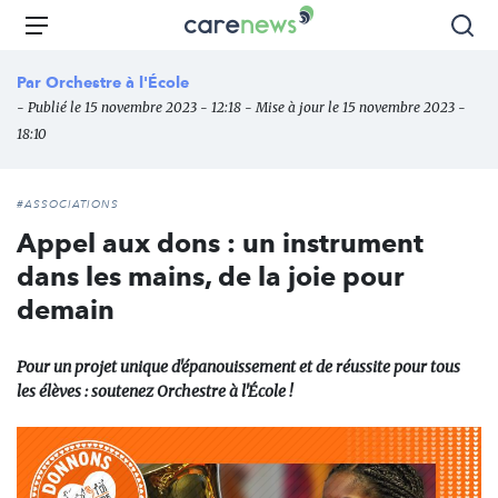
Aller
Carenews,
Menu
Rec
au
Le
contenu
média
Par
Orchestre à l'École
principal
des
- Publié le 15 novembre 2023 - 12:18 - Mise à jour le 15 novembre 2023 -
acteurs
18:10
de
l'engagement
#ASSOCIATIONS
Appel aux dons : un instrument
dans les mains, de la joie pour
demain
Pour un projet unique d'épanouissement et de réussite pour tous
les élèves : soutenez Orchestre à l'École !