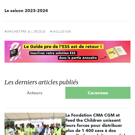
La saison 2023-2024
#ORCHESTRE À L'ÉCOLE
#INCLUSION
Les derniers articles publiés
Acteurs
Carenews
La Fondation CMA CGM et
Feed the Children unissent
leurs forces pour distribuer
plus de 1 400 sacs à dos