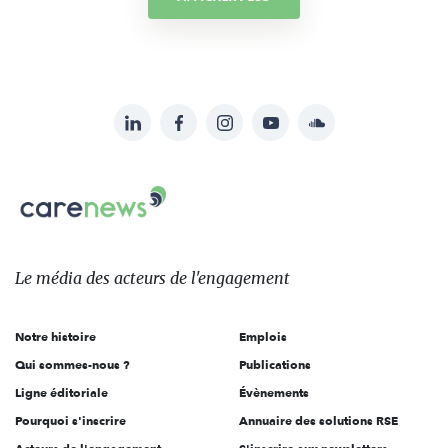
LinkedIn
Facebook
Instagram
YouTube
Soundcloud
Suivez-
nous
Carenews,
sur:
Le
média
des
Le média
des acteurs
de l'engagement
acteurs
de
Notre histoire
Emplois
l'engagement
Qui sommes-nous ?
Publications
Ligne éditoriale
Évènements
Pourquoi s'inscrire
Annuaire des solutions RSE