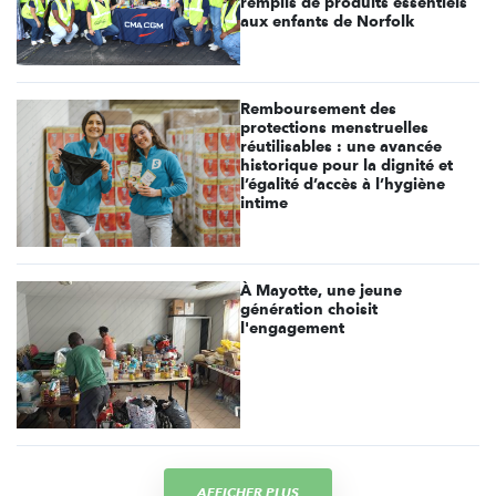
remplis de produits essentiels
aux enfants de Norfolk
Remboursement des
protections menstruelles
réutilisables : une avancée
historique pour la dignité et
l’égalité d’accès à l’hygiène
intime
À Mayotte, une jeune
génération choisit
l'engagement
AFFICHER PLUS