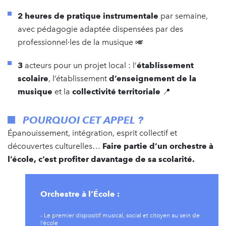
2
heures de pratique instrumentale
par semaine,
avec pédagogie adaptée dispensées par des
professionnel·les de la musique 🎺
3
acteurs pour un projet local : l’
établissement
scolaire
, l’établissement
d’enseignement de la
musique
et la
collectivité territoriale
📍
POURQUOI CET APPEL ?
Épanouissement, intégration, esprit collectif et
découvertes culturelles…
Faire partie d’un orchestre à
l’école, c’est profiter davantage de sa scolarité.
Orchestre à l’École :
- Le premier dispositif musical, social et citoyen au sein de
l’école