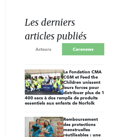
Les derniers
articles publiés
Acteurs
Carenews
La Fondation CMA
CGM et Feed the
Children unissent
leurs forces pour
distribuer plus de 1
400 sacs à dos remplis de produits
essentiels aux enfants de Norfolk
Remboursement
des protections
menstruelles
réutilisables : une