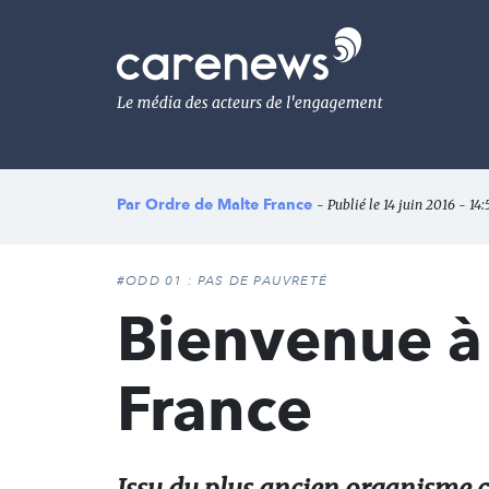
Aller
au
Carenews,
contenu
Le
principal
média
des
acteurs
de
l'engagement
Par
Ordre de Malte France
- Publié le 14 juin 2016 - 14
#ODD 01 : PAS DE PAUVRETÉ
Bienvenue à
France