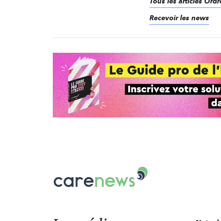
Tous les articles Ord
Recevoir les news
Carenews,
Le
média
des
acteurs