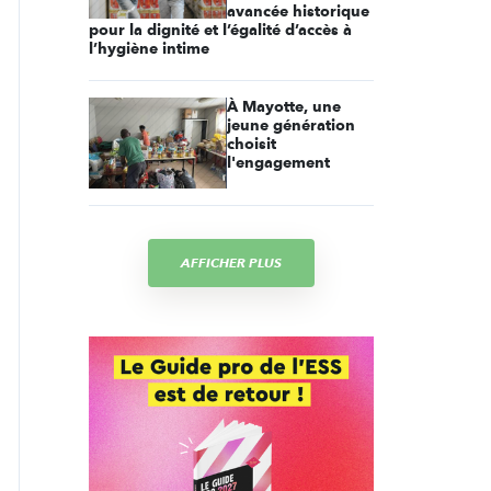
avancée historique
pour la dignité et l’égalité d’accès à
l’hygiène intime
À Mayotte, une
jeune génération
choisit
l'engagement
AFFICHER PLUS