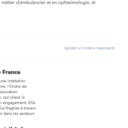
au métier d’ambulancier et en ophtalmologie, et
t
Signaler un contenu inapproprié
 France
une institution
aire, l’Ordre de
ssociation
, qui place la
n engagement. Elle
us fragiles à travers
in dans les secteurs