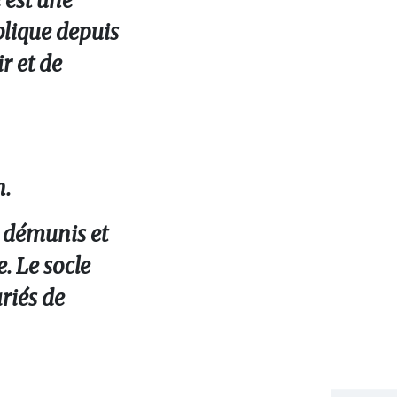
 est une
blique depuis
r et de
n.
us démunis et
. Le socle
riés de