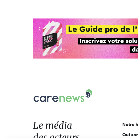
Carenews,
Le
média
des
acteurs
Le média
Notre h
de
des acteurs
Qui so
l'engagement