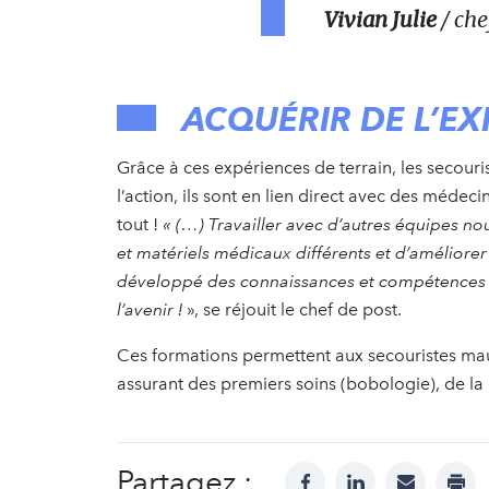
Vivian Julie
/ che
ACQUÉRIR DE L’EX
Grâce à ces expériences de terrain, les secour
l’action, ils sont en lien direct avec des médeci
tout !
«
(…) Travailler avec d’autres équipes n
et matériels médicaux différents et d’améliorer 
développé des connaissances et compétences q
l’avenir !
», se réjouit le chef de post.
Ces formations permettent aux secouristes mau
assurant des premiers soins (bobologie), de la 
Partagez :
facebook
linkedin
mail
prin