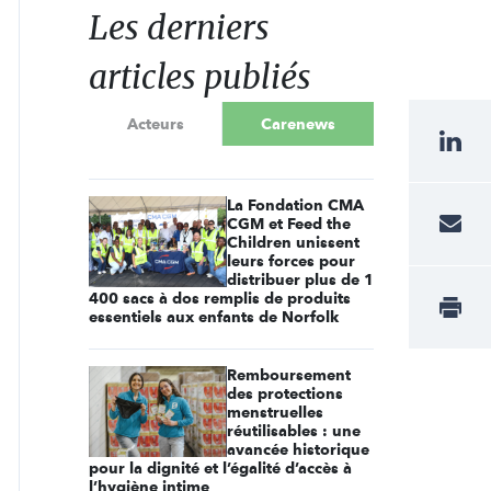
Les derniers
articles publiés
Acteurs
Carenews
La Fondation CMA
CGM et Feed the
Children unissent
leurs forces pour
distribuer plus de 1
400 sacs à dos remplis de produits
essentiels aux enfants de Norfolk
Remboursement
des protections
menstruelles
réutilisables : une
avancée historique
pour la dignité et l’égalité d’accès à
l’hygiène intime