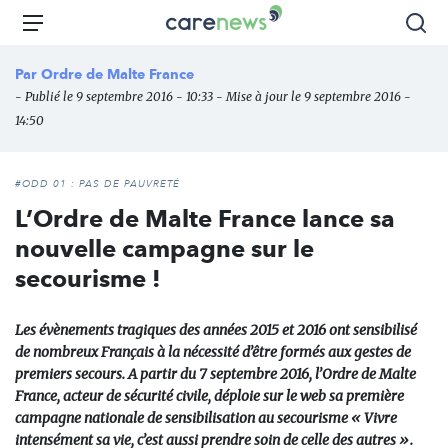
Aller
Carenews,
Menu
Rec
au
Le
contenu
média
Par
Ordre de Malte France
principal
des
- Publié le 9 septembre 2016 - 10:33 - Mise à jour le 9 septembre 2016 -
acteurs
14:50
de
l'engagement
#ODD 01 : PAS DE PAUVRETÉ
L’Ordre de Malte France lance sa
nouvelle campagne sur le
secourisme !
Les évènements tragiques des années 2015 et 2016 ont sensibilisé
de nombreux Français à la nécessité d’être formés aux gestes de
premiers secours. A partir du 7 septembre 2016, l’Ordre de Malte
France, acteur de sécurité civile, déploie sur le web sa première
campagne nationale de sensibilisation au secourisme « Vivre
intensément sa vie, c’est aussi prendre soin de celle des autres ».