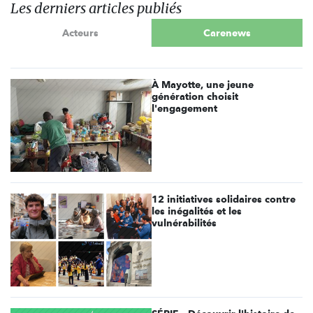
Les derniers articles publiés
Acteurs
Carenews
À Mayotte, une jeune
génération choisit
l'engagement
12 initiatives solidaires contre
les inégalités et les
vulnérabilités