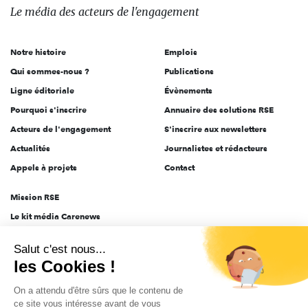
des
Le média
des acteurs
de l'engagement
acteurs
de
Notre histoire
Emplois
l'engagement
Qui sommes-nous ?
Publications
Ligne éditoriale
Évènements
Pourquoi s'inscrire
Annuaire des solutions RSE
Acteurs de l'engagement
S'inscrire aux newsletters
Actualités
Journalistes et rédacteurs
Appels à projets
Contact
Mission RSE
Le kit média Carenews
Groupe AEF
Salut c'est nous...
AEF info
les Cookies !
Novethic
On a attendu d'être sûrs que le contenu de
PRODURABLE
ce site vous intéresse avant de vous