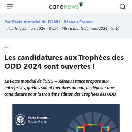
Aller
Carenews,
Menu
Rec
au
Le
contenu
média
Par
Pacte mondial de l'ONU - Réseau France
principal
des
- Publié le 22 mars 2024 - 09:51 - Mise à jour le 25 mars 2024 - 10:46
acteurs
de
l'engagement
#RSE
Les candidatures aux Trophées des
ODD 2024 sont ouvertes !
Le Pacte mondial de l’ONU – Réseau France propose aux
entreprises, qu'elles soient membres ou non, de déposer une
candidature pour la troisième édition des
Trophées des ODD
.