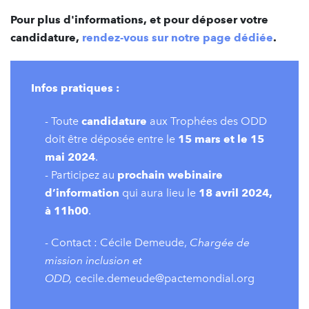
Pour plus d'informations, et pour déposer votre
candidature,
rendez-vous sur notre page dédiée
.
Infos pratiques :
- Toute
candidature
aux Trophées des ODD
doit être déposée entre le
15 mars et le 15
mai 2024
.
- Participez au
prochain webinaire
d’information
qui aura lieu le
18 avril 2024,
à 11h00
.
- Contact : Cécile Demeude,
Chargée de
mission inclusion et
ODD,
cecile.demeude@pactemondial.org