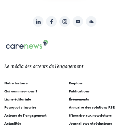
LinkedIn
Facebook
Instagram
YouTube
Soundcloud
Suivez-
nous
Carenews,
sur:
Le
média
des
Le média
des acteurs
de l'engagement
acteurs
de
Notre histoire
Emplois
l'engagement
Qui sommes-nous ?
Publications
Ligne éditoriale
Évènements
Pourquoi s'inscrire
Annuaire des solutions RSE
Acteurs de l'engagement
S'inscrire aux newsletters
Actualités
Journalistes et rédacteurs