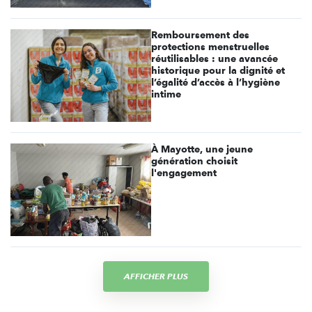
Remboursement des
protections menstruelles
réutilisables : une avancée
historique pour la dignité et
l’égalité d’accès à l’hygiène
intime
À Mayotte, une jeune
génération choisit
l'engagement
AFFICHER PLUS