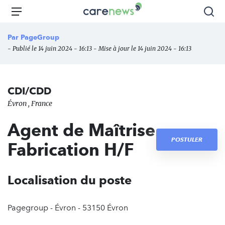
Aller
Carenews,
Menu
Rec
au
Le
contenu
média
Par
PageGroup
principal
des
- Publié le 14 juin 2024 - 16:13 - Mise à jour le 14 juin 2024 - 16:13
acteurs
de
l'engagement
CDI/CDD
Évron , France
Agent de Maîtrise
POSTULER
Fabrication H/F
Localisation du poste
Pagegroup - Évron - 53150 Évron