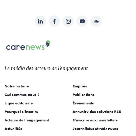
LinkedIn
Facebook
Instagram
YouTube
Soundcloud
Suivez-
nous
Carenews,
sur:
Le
média
des
Le média
des acteurs
de l'engagement
acteurs
de
Notre histoire
Emplois
l'engagement
Qui sommes-nous ?
Publications
Ligne éditoriale
Évènements
Pourquoi s'inscrire
Annuaire des solutions RSE
Acteurs de l'engagement
S'inscrire aux newsletters
Actualités
Journalistes et rédacteurs