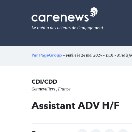
Aller
au
Carenews,
contenu
Le
principal
média
des
acteurs
de
l'engagement
Par
PageGroup
- Publié le 24 mai 2024 - 15:31 - Mise à j
CDI/CDD
Gennevilliers , France
Assistant ADV H/F