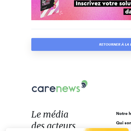
RETOURNER À LA L
Carenews,
Le
média
des
acteurs
Le média
Notre h
de
des acteurs
Qui so
l'engagement