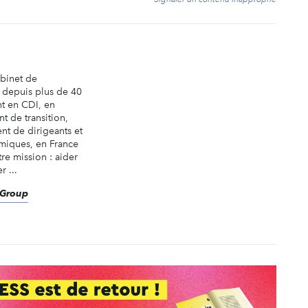
abinet de
é depuis plus de 40
nt en CDI, en
t de transition,
nt de dirigeants et
miques, en France
tre mission : aider
r ...
eGroup