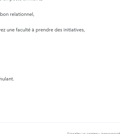
bon relationnel,
 une faculté à prendre des initiatives,
mulant.
t
Signaler un contenu inapproprié