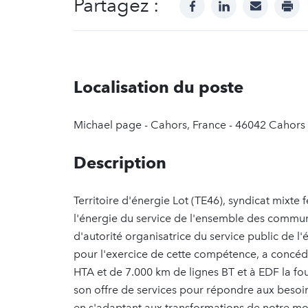
Partagez :
facebook
linkedin
mail
prin
Localisation du poste
Michael page - Cahors, France - 46042 Cahors
Description
Territoire d'énergie Lot (TE46), syndicat mixte 
l'énergie du service de l'ensemble des commun
d'autorité organisatrice du service public de l'
pour l'exercice de cette compétence, a concédé
HTA et de 7.000 km de lignes BT et à EDF la four
son offre de services pour répondre aux besoins
en s'adaptant aux transformations de notre mod