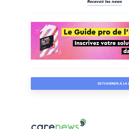
Recevoir les news
RETOURNER À LA L
Carenews,
Le