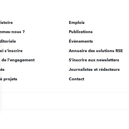
istoire
Emplois
mmes-nous ?
Publications
ditoriale
Évènements
i s'inscrire
Annuaire des solutions RSE
s de l'engagement
S'inscrire aux newsletters
tés
Journalistes et rédacteurs
à projets
Contact
s Options
ètres de confidentialité, en garantissant la conformité avec le