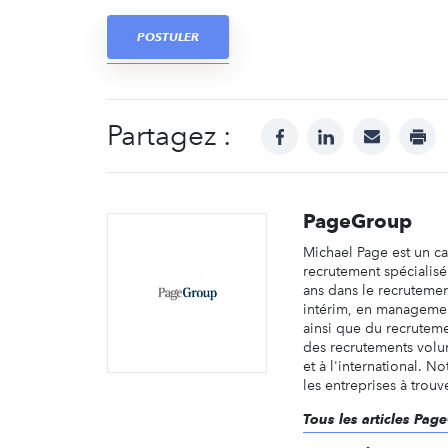
POSTULER
Partagez :
facebook
linkedin
mail
prin
PageGroup
Michael Page est un c
recrutement spécialis
ans dans le recruteme
intérim, en managemen
ainsi que du recruteme
des recrutements volu
et à l'international. No
les entreprises à trouve
Tous les articles Pag