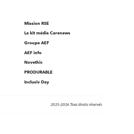
nous
sur:
Mission RSE
Le kit média Carenews
Groupe AEF
AEF info
Novethic
PRODURABLE
Inclusiv Day
2025-2026 Tout droits réservés
s réglementations. Personnalisez vos préférences pour contrôler