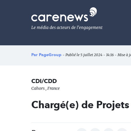
Aller
au
Carenews,
contenu
Le
principal
média
des
acteurs
de
l'engagement
Par
PageGroup
- Publié le 5 juillet 2024 - 14:16 - Mise à j
CDI/CDD
Cahors , France
Chargé(e) de Projet