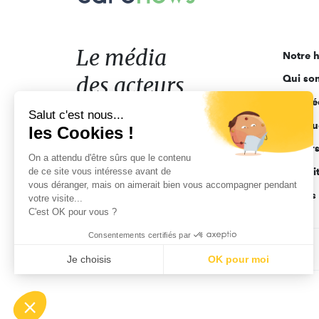
média
des
acteurs
Le média
Notre h
de
des acteurs
Qui so
l'engagement
Ligne é
de l'engagement
Salut c'est nous...
Pourquo
les Cookies !
Acteur
On a attendu d'être sûrs que le contenu
de ce site vous intéresse avant de
Actuali
vous déranger, mais on aimerait bien vous accompagner pendant
Appels 
votre visite...
C'est OK pour vous ?
Consentements certifiés par
CGV
Données personnelles
Mentions légales
Je choisis
OK pour moi
Axeptio consent
Plateforme de Gestion du Consentement : Personnalisez vo
Notre plateforme vous permet d'adapter et de gérer vos param