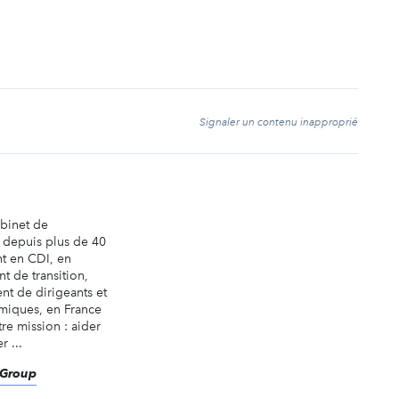
t
Signaler un contenu inapproprié
abinet de
é depuis plus de 40
nt en CDI, en
t de transition,
nt de dirigeants et
miques, en France
tre mission : aider
r ...
eGroup